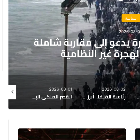
اقتصاد
2026-08-02
رقابة على الاستثمارات الأجنبية
-07-31
2026-08-01
2026-08-01
رئاسة الفيفا.. أبرز المرشحين المحتملين لخلافة جياني إنفانتينو
القصر الملكي الإسباني يعلق بقلق على أحداث سبتة المحتلة ويدعو لضمان الأمن
البيجيدي يطالب بتحقيق وطني نزيه في ‘فاجعة سبتة’ ويدين صمت الحكومة
ا
ل