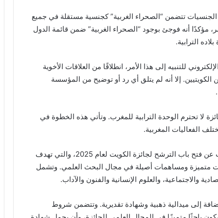
ة الجنسيات تتضمن “الصحراء الغربية” كجنسية مستقلة في جميع
، مؤكدًا أنه فوجئ بوجود “الصحراء الغربية” ضمن قائمة الدول
اده الترابية.
تروني للتنبيه إلى هذا الأمر، انطلاقًا من العلاقات الأخوية
ن الكويتيين. إلا أنه لم يتلق أي رد أو توضيح من المؤسسة
ئزة لا تحترم الوحدة الترابية للمغرب. وتأتي هذه الخطوة في
لف الفعاليات المغربية.
يذكر أن مؤسسة الكويت للتقدم العلمي كانت قد أعلنت عن فتح باب الترشح لجائزة الكويت لعام 2025، والتي تهدف
جازات متميزة ومساهمات أصيلة في مجال البحث العلمي. وتشمل
صادية والاجتماعية، والعلوم الإنسانية والفنون والآداب.
لكل مجال، بالإضافة إلى ميدالية ذهبية وشهادة تقديرية. وتتضمن شروط
ون باحثًا متميزًا في المجال العلمي للجائزة، وأن يحمل شهادة