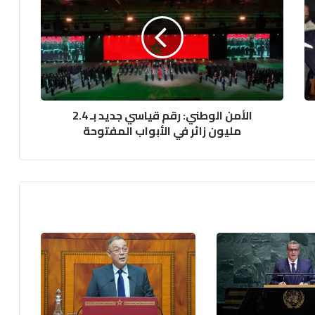
أ
م
ن
ا
ل
و
ط
الأمن الوطني: رقم قياسي جديد بـ 2.4
ن
مليون زائر في الأبواب المفتوحة
ي
:
ر
ق
م
ق
ي
ا
س
ي
ج
د
ي