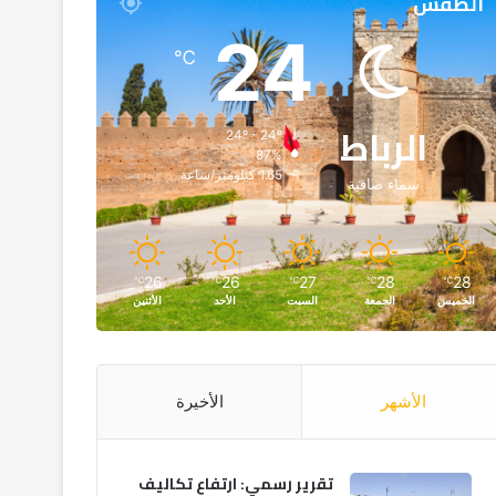
الطقس
24
℃
الرباط
24º - 24º
87%
1.65 كيلومتر/ساعة
سماء صافية
26
26
27
28
28
℃
℃
℃
℃
℃
الخميس
الجمعة
السبت
الأحد
الأثنين
الأشهر
الأخيرة
تقرير رسمي: ارتفاع تكاليف