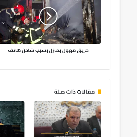
ي
ق
م
ه
و
ل
ب
حريق مهول بمنزل بسبب شاحن هاتف
م
ن
ز
ل
ب
س
ب
مقالات ذات صلة
ب
ش
ا
ح
ن
ه
ا