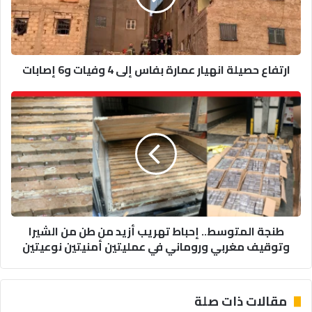
إلى
4
وفيات
و6
ارتفاع حصيلة انهيار عمارة بفاس إلى 4 وفيات و6 إصابات
إصابات
طنجة
المتوسط..
إحباط
تهريب
أزيد
من
طن
من
الشيرا
طنجة المتوسط.. إحباط تهريب أزيد من طن من الشيرا
وتوقيف
وتوقيف مغربي وروماني في عمليتين أمنيتين نوعيتين
مغربي
وروماني
في
عمليتين
مقالات ذات صلة
أمنيتين