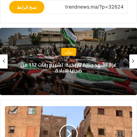
نسخ الرابط
دولي
منظمة الصحة العالمية تطلب دعماً إضافياً
لمواجهة تفشي إيبولا في الكونغو
ارتفاع
حصيلة
انهيار
عمارة
بفاس