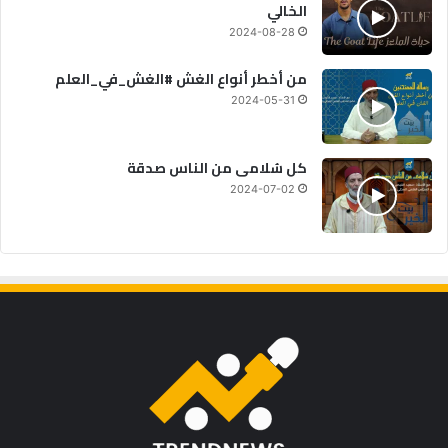
الخالي
2024-08-28
من أخطر أنواع الغش #الغش_في_العلم
2024-05-31
كل سُلامى من الناس صدقة
2024-07-02