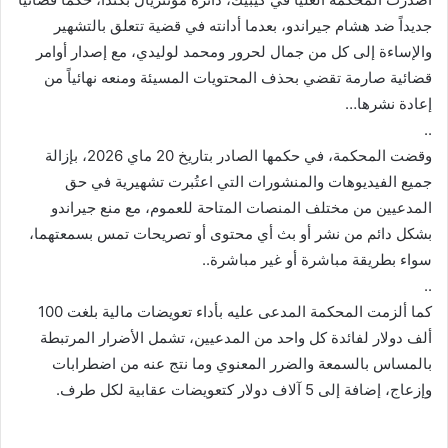
جديداً ضد هشام جيراندو، بعدما أدانته في قضية تتعلق بالتشهير
والإساءة إلى كل من جمال لحرور ومحمد لوليدي، مع إصدار أوامر
قضائية صارمة تقضي بحذف المحتويات المسيئة ومنعه نهائياً من
إعادة نشرها…
..
وقضت المحكمة، في حكمها الصادر بتاريخ 20 ماي 2026، بإزالة
جميع الفيديوهات والمنشورات التي اعتُبرت تشهيرية في حق
المدعيين من مختلف المنصات المتاحة للعموم، مع منع جيراندو
بشكل دائم من نشر أو بث أي محتوى أو تصريحات تمس بسمعتهما،
سواء بطريقة مباشرة أو غير مباشرة..
..
كما ألزمت المحكمة المدعى عليه بأداء تعويضات مالية بلغت 100
ألف دولار لفائدة كل واحد من المدعيين، تشمل الأضرار المرتبطة
بالمساس بالسمعة والضرر المعنوي وما نتج عنه من اضطرابات
وإزعاج، إضافة إلى 5 آلاف دولار كتعويضات عقابية لكل طرف.