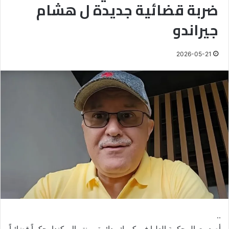
ضربة قضائية جديدة ل هشام
جيراندو
2026-05-21
..
أصدرت المحكمة العليا في كيبيك، دائرة مونتريال بكندا، حكماً قضائياً