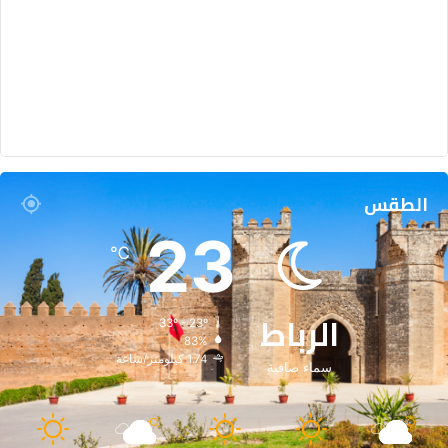
الطقس
23
℃
الرباط
33º - 23º
83%
1.74 كيلومتر/ساعة
سماء صافية