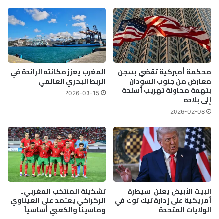
نوعيتين
محكمة أميركية تقضي بسجن
المغرب يعزز مكانته الرائدة في
معارض من جنوب السودان
الربط البحري العالمي
بتهمة محاولة تهريب أسلحة
2026-03-15
إلى بلاده
2026-02-08
البيت الأبيض يعلن: سيطرة
تشكيلة المنتخب المغربي..
أمريكية على إدارة تيك توك في
الركراكي يعتمد على العيناوي
الولايات المتحدة
وماسينا والكعبي أساسياً