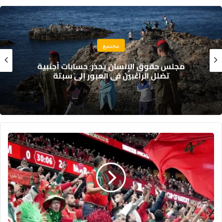
مجتمع
مجلس حقوق الإنسان يحذر: حسابات أجنبية
تضلل الراغبين في العبور إلى سبتة
أ
ز
م
ة
ت
أ
ش
ي
ر