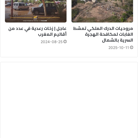
م
و
ا
ل
مروحيات الدرك الملكي تمشط
عاجل | زخات رعدية في عدد من
ا
الغابات لمكافحة الهجرة
أقاليم المغرب
ش
السرية بالشمال
ت
2024-08-25
ر
2025-10-11
ا
ك
ي
ة