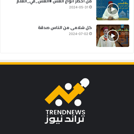
من أخطر أنواع الغش #الغش_في_العلم
2024-05-31
كل سُلامى من الناس صدقة
2024-07-02