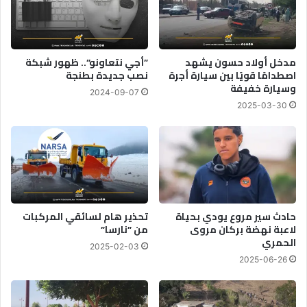
غ
ل
ر
ى
ب
م
ي
غ
مدخل أولاد حسون يشهد
”أجي نتعاونو”.. ظهور شبكة
ة
ا
اصطدامًا قويًا بين سيارة أجرة
نصب جديدة بطنجة
ف
د
وسيارة خفيفة
2024-09-07
ي
ر
2025-03-30
م
ة
و
ق
ن
ي
د
ا
ي
د
ا
ة
ل
ح
2
ز
حادث سير مروع يودي بحياة
تحذير هام لسائقي المركبات
0
ب
لاعبة نهضة بركان مروى
من ”نارسا”
2
الحمري
ا
2025-02-03
6
ل
2025-06-26
ت
ق
د