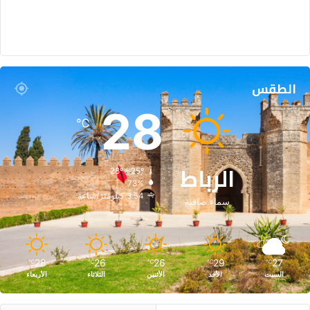
الطقس
28
℃
الرباط
28º - 25º
73%
3.54 كيلومتر/ساعة
سماء صافية
28
26
26
29
27
℃
℃
℃
℃
℃
السبت
الأحد
الأثنين
الثلاثاء
الأربعاء