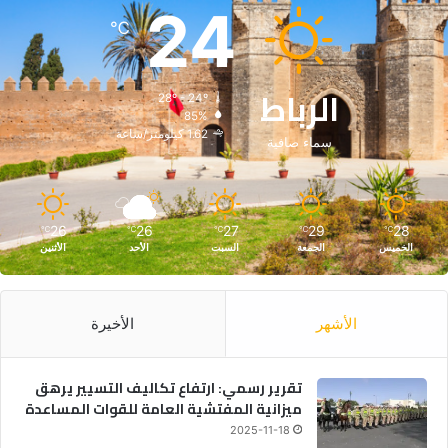
24
℃
الرباط
28º - 24º
85%
1.62 كيلومتر/ساعة
سماء صافية
26
26
27
29
28
℃
℃
℃
℃
℃
الخميس
الجمعة
السبت
الأحد
الأثنين
الأشهر
الأخيرة
تقرير رسمي: ارتفاع تكاليف التسيير يرهق
ميزانية المفتشية العامة للقوات المساعدة
2025-11-18