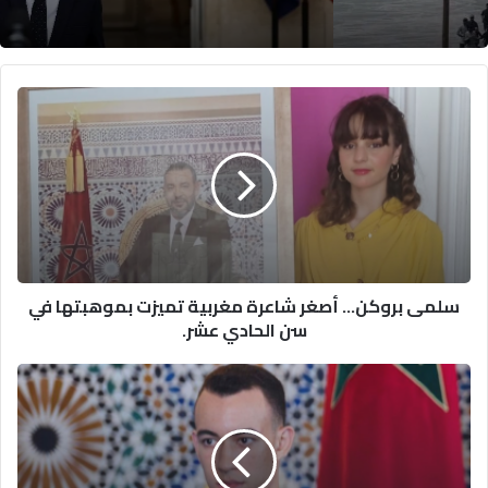
سلمى
بروكن…
أصغر
شاعرة
مغربية
تميزت
بموهبتها
في
سن
سلمى بروكن… أصغر شاعرة مغربية تميزت بموهبتها في
الحادي
سن الحادي عشر.
عشر.
ولي
العهد
الأمير
مولاي
الحسن