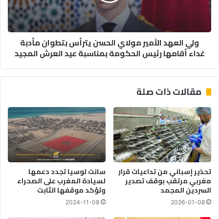
يترأس
بتطوان
مأدبة
غداء
ولي العهد الأمير مولاي الحسن يترأس بتطوان مأدبة
أقامها
غداء أقامها رئيس الحكومة بمناسبة عيد العرش المجيد
رئيس
الحكومة
بمناسبة
عيد
مقالات ذات صلة
العرش
المجيد
تحذير إسباني من تداعيات قرار
سانت لوسيا تجدد دعمها
مغربي مرتقب بوقف تصدير
لسيادة المغرب على الصحراء
السردين المجمد
وتؤكد موقفها الثابت
2024-11-08
2026-01-08