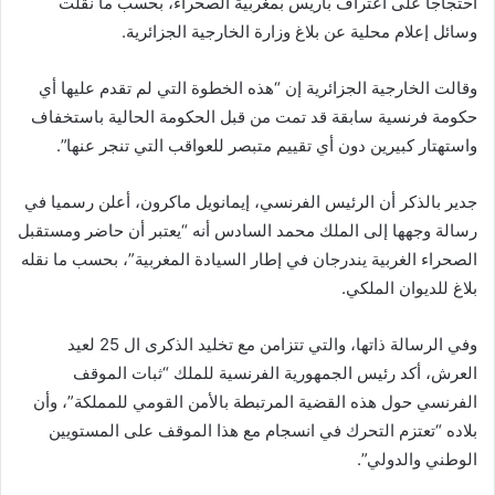
احتجاجا على اعتراف باريس بمغربية الصحراء، بحسب ما نقلت
وسائل إعلام محلية عن بلاغ وزارة الخارجية الجزائرية.
وقالت الخارجية الجزائرية إن “هذه الخطوة التي لم تقدم عليها أي
حكومة فرنسية سابقة قد تمت من قبل الحكومة الحالية باستخفاف
واستهتار كبيرين دون أي تقييم متبصر للعواقب التي تنجر عنها”.
جدير بالذكر أن الرئيس الفرنسي، إيمانويل ماكرون، أعلن رسميا في
رسالة وجهها إلى الملك محمد السادس أنه “يعتبر أن حاضر ومستقبل
الصحراء الغربية يندرجان في إطار السيادة المغربية”، بحسب ما نقله
بلاغ للديوان الملكي.
وفي الرسالة ذاتها، والتي تتزامن مع تخليد الذكرى ال 25 لعيد
العرش، أكد رئيس الجمهورية الفرنسية للملك “ثبات الموقف
الفرنسي حول هذه القضية المرتبطة بالأمن القومي للمملكة”، وأن
بلاده “تعتزم التحرك في انسجام مع هذا الموقف على المستويين
الوطني والدولي”.