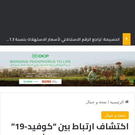
المركز السينمائي المغربي يخصص ملياري درهم لدعم 40 مهرجاناً سينمائياً بالمملكة
الرئيسية
/
صحة و جمال
صحة و جمال
اكتشاف ارتباط بين “كوفيد-19”