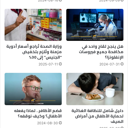
2024-08-16
2024-09-09
هل ينجح لقاح واحد في
وزارة الصحة تُراجع أسعار أدوية
مكافحة جميع فيروسات
مزمنة وتُلزم بتخفيض
الإنفلونزا؟
“الجنيس” إلى 30%
2025-07-11
2024-07-31
دليل شامل للنظافة الغذائية
قضم الأظافر.. لماذا يفعله
لحماية الأطفال من أمراض
الأطفال؟ وكيف نوقفه؟
الصيف
2024-08-30