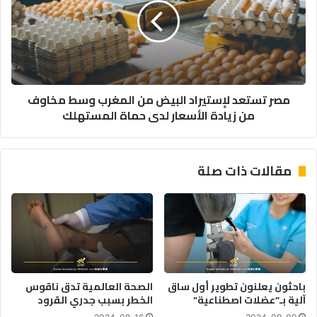
البيض
من
المغرب
وسط
مخاوف
من
مصر تستعد لإستيراد البيض من المغرب وسط مخاوف
زيادة
من زيادة الأسعار لدى حماة المستهلك
الأسعار
لدى
حماة
المستهلك
مقالات ذات صلة
باحثون يعلنون تطوير أول ساق
الصحة العالمية تدق ناقوس
آلية بـ”عضلات اصطناعية”
الخطر بسبب جدري القرود