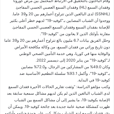
وقام الباحثون بالتحقيق في الارتباط المحتمل بين مرض كورونا
وفقدان السمع (HL) وفقدان السمع العصبي الحسي المفاجئ
(SSNHL) لدى البالغين الذين تتراوح أعمارهم بين 20 و39 عاما.
ووجدوا أن الشباب المصابين بـ”كوفيد-19″ لديهم خطر أعلى بكثير
للإصابة بفقدان السمع وفقدان السمع العصبي الحسي المفاجئ
مقارنة بأولئك الذين لا يعانون من “كوفيد-19”.
وحلل الفريق بيانات 6.7 مليون بالغ تتراوح أعمارهم بين 20 و39 عاما
دون تاريخ وراثي من فقدان السمع، من وكالة مكافحة الأمراض
والوقاية منها في كوريا، وهي خدمة التأمين الصحي الوطني
لـ”كوفيد-19″ من يناير 2020 إلى ديسمبر 2022.
وكان 49.0% من المشاركين من الرجال، و72.0% مصابين
بـ”كوفيد-19″، وأكمل 93.1% سلسلة التطعيم الأساسية ضد
كوفيد-19 في البداية.
وكتب مؤلفو الدراسة: “وثقت تقارير الحالات الأخيرة فقدان السمع
لدى الشباب البالغين الذين لم يكن لديهم مشاكل سمعية سابقة بعد
الإصابة بكوفيد-19، ما يشير إلى أن مشاكل السمع بين الشباب
ظهرت كمشكلة صحية عامة جديدة بعد جائحة كوفيد-19. ويمكن أن
يؤثر فقدان السمع لدى الشباب بشكل كبير على جودة حياتهم وأدائهم