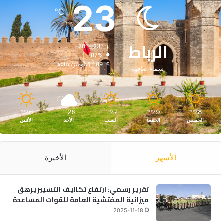
23
℃
الرباط
28º - 23º
87%
1.89 كيلومتر/ساعة
سماء صافية
26
26
27
29
28
℃
℃
℃
℃
℃
الخميس
الجمعة
السبت
الأحد
الأثنين
الأشهر
الأخيرة
تقرير رسمي: ارتفاع تكاليف التسيير يرهق
ميزانية المفتشية العامة للقوات المساعدة
2025-11-18