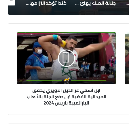
جلالة الملك يهنئ رئيس جمهورية النيجر بمناسبة العيد الوطني لبلاده
كندا تؤكد التزامها بتعزيز العلاقات المغربية الكندية وتوسيع مجالات التعاون
حزب الأصالة والمعاصرة يدعو إلى مقاربة شاملة لمعالجة ملف الهجرة غير النظامية
ابن
آسفي
عز
الدين
النويري
يحقق
الميدالية
الفضية
في
ابن آسفي عز الدين النويري يحقق
دفع
الميدالية الفضية في دفع الجلة بالألعاب
الجلة
البارالمبية باريس 2024
بالألعاب
البارالمبية
باريس
2024