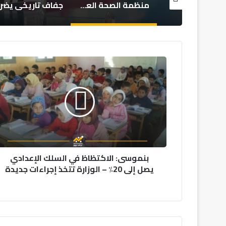
منظمة الصحة العالمية تطلب دعماً إضافياً لمواجهة تفشي إيبولا في الكونغو
جفاف تاريخي يضرب إنجلترا وويلز.. الأسوأ منذ 1836
بنموسى:
الاكتظاظ
في
السلك
الإعدادي
يصل
إلى
20٪
–
بنموسى: الاكتظاظ في السلك الإعدادي
الوزارة
يصل إلى 20٪ – الوزارة تتخذ إجراءات جديدة
تتخذ
إجراءات
جديدة