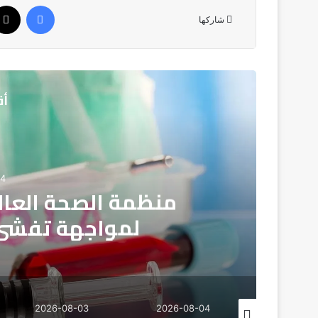
فيسبوك
شاركها
أق
03
جفاف تاريخي يضرب إنجلترا 
2026-08-03
2026-08-03
2026-08