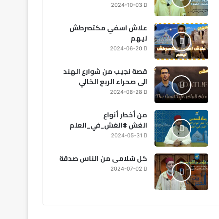
2024-10-03
علاش اسفي مكتصرطش
ليهم
2024-06-20
قصة نجيب من شوارع الهند
الى صحراء الربع الخالي
2024-08-28
سياسة
من أخطر أنواع
2026-08-03
الغش #الغش_في_العلم
جلالة الملك يهنئ رئيس جمهوري
2024-05-31
العيد الوطني لبل
كل سُلامى من الناس صدقة
2024-07-02
2026-08-02
2026-08-02
20