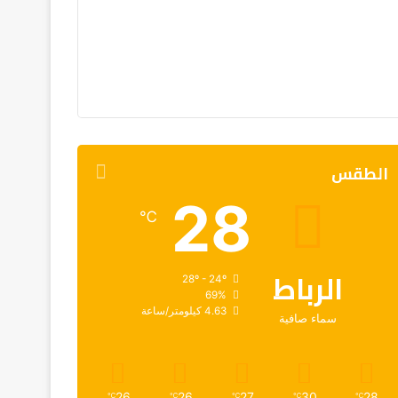
الطقس
28
℃
الرباط
28º - 24º
69%
4.63 كيلومتر/ساعة
سماء صافية
26
26
27
30
28
℃
℃
℃
℃
℃