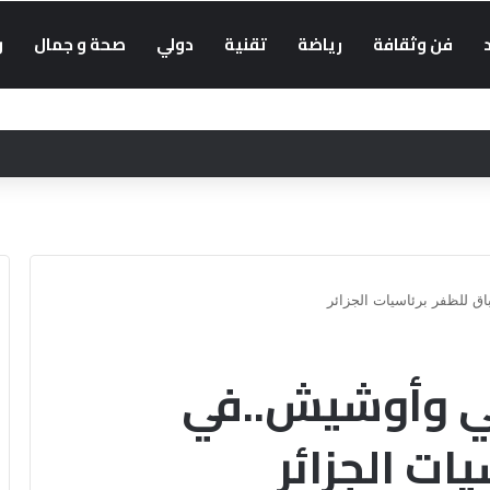
فن وثقافة
رياضة
تقنية
دولي
صحة و جمال
و
 للظفر برئاسيات الجزائر
ي وأوشيش..في
ات الجزائر