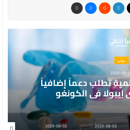
‫X
لينكدإن
ماسنجر
مشاركة عبر البريد
رأ التالي
دولي
2026-08-
وويلز.. الأسوأ منذ 1836
26-08-02
2026-08-02
2026-08-02