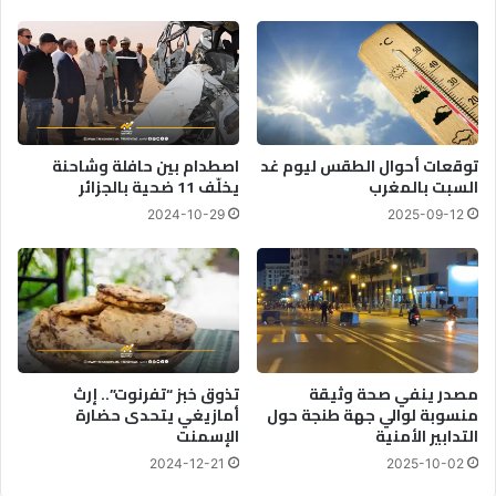
توقعات أحوال الطقس ليوم غد
اصطدام بين حافلة وشاحنة
السبت بالمغرب
يخلّف 11 ضحية بالجزائر
2024-10-29
2025-09-12
مصدر ينفي صحة وثيقة
تذوق خبز “تفرنوت”.. إرث
منسوبة لوالي جهة طنجة حول
أمازيغي يتحدى حضارة
التدابير الأمنية
الإسمنت
2024-12-21
2025-10-02