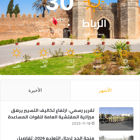
30
الرباط
30º - 24º
71%
5.1 كيلومتر/ساعة
سماء صافية
26
26
27
30
29
℃
℃
℃
℃
℃
الخميس
الجمعة
السبت
الأحد
الأثنين
الأشهر
الأخيرة
تقرير رسمي: ارتفاع تكاليف التسيير يرهق
ميزانية المفتشية العامة للقوات المساعدة
2025-11-18
منحة الحج لرجال التعليم 2026: تفاصيل