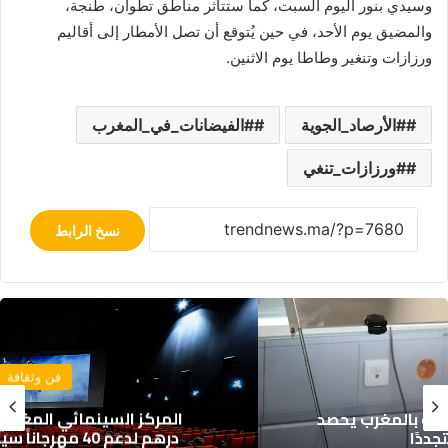
وسيدي بنور اليوم السبت، كما ستتأثر مناطق تطوان، طنجة،
والمضيق يوم الأحد، في حين يُتوقع أن تصل الأمطار إلى أقاليم
ورزازات وتنغير وطاطا يوم الاثنين.
#الأرصاد_الجوية
#الفيضانات_في_المغرب
#ورزازات_تنغي
نسخ الرابط
فن وثقافة
المركز السينمائي المغربي يخصص ملياري
درهم لدعم 40 مهرجاناً سينمائياً بالمملكة