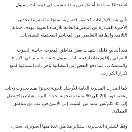
استعدادًا لتساقط أمطار غزيرة قد تتسبب في فيضانات وسيول.
تأتي هذه الإجراءات كخطوة احترازية استجابة للنشرة التحذيرية
الأخيرة الصادرة عن المديرية العامة للأرصاد الجوية، بهدف حماية
التلاميذ والطاقم التعليمي من المخاطر المحتملة للفيضانات.
منذ أسابيع قليلة، شهدت بعض مناطق المغرب، خاصة الجنوب
الشرقي وإقليم طاطا، فيضانات وسيول خلفت خسائر في الأرواح
والممتلكات، مما دفع البعض إلى المطالبة بإجراءات استباقية لمنع
تكرار الكوارث.
كما أصدرت المديرية العامة للأرصاد الجوية تحذيرًا يفيد بحدوث زخات
رعدية قوية (20 إلى 60 ملم) مصحوبة بحبات البرد وهبات رياح تصل
إلى 85 كلم/س، تمتد من السبت إلى الاثنين في عدد من مناطق
المملكة.
وفقًا للنشرة التحذيرية، ستتأثر مناطق عدة منها الصويرة، آسفي،