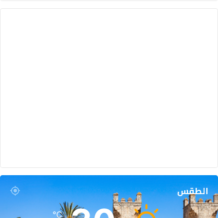
الطقس
℃