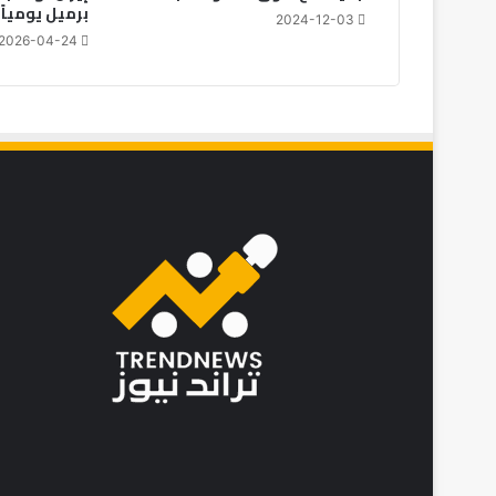
برميل يومياً
ى
2024-12-03
ا
2026-04-24
ل
د
و
ل
ي
ل
ل
ف
ل
ا
ح
ة
ب
م
ك
ن
ا
س