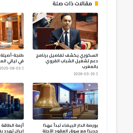
ف
مقالات ذات صلة
ض
ل
ر
ؤ
و
س
ا
ل
السكوري يكشف تفاصيل برنامج
طنجة-أصيلة ت
م
دعم تشغيل الشباب القروي
في ليالي الم
ا
بالمغرب
2025-08-03
ش
2026-03-20
ي
ة
ف
ي
ا
ل
م
ل
بورصة الدار البيضاء تبدأ عهدًا
أزمة الطاقة ا
ت
جديدًا مع سوق العقود الآجلة
ق