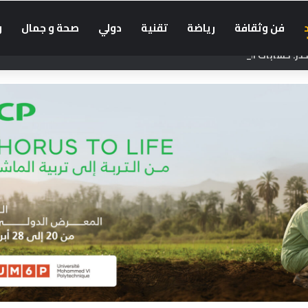
فن وثقافة
رياضة
تقنية
دولي
صحة و جمال
و
: حسابات أجنبية تضلل الراغبين في العبور إلى سبتة