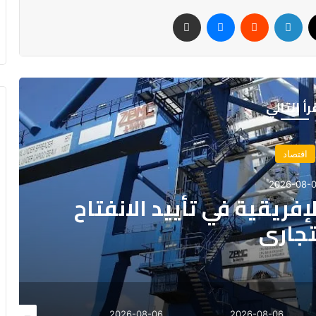
‫X
لينكدإن
‏Reddit
ماسنجر
مشاركة عبر البريد
رأ التالي
اقتصاد
2026-08-06
حدد الأولويات الكبرى لمشروع قا
مالية 2027
8-06
2026-08-06
2026-08-06