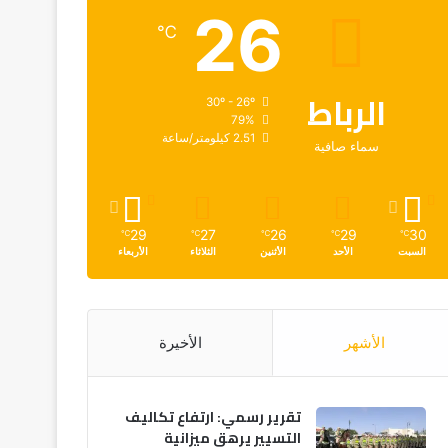
26
℃
الرباط
30º - 26º
79%
2.51 كيلومتر/ساعة
سماء صافية
29
27
26
29
30
℃
℃
℃
℃
℃
السبت
الأحد
الأثنين
الثلاثاء
الأربعاء
الأشهر
الأخيرة
تقرير رسمي: ارتفاع تكاليف
التسيير يرهق ميزانية