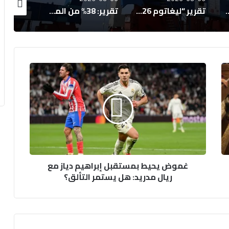
تقرير “ليغاتوم 2026”: المغرب يتقدم اقتصادياً لكن تحديات التعليم والصحة تعرقل الازدهار
تقرير: 38% من المغاربة يخصصون أكثر من 40% من دخلهم لسداد القروض
تراجع مرتقب بـ 40% في إنتاج الزيتون المغربي الموسم المقبل
غ
م
و
ض
ي
ح
ي
ط
ب
غموض يحيط بمستقبل إبراهيم دياز مع
م
ريال مدريد: هل يستمر التألق؟
س
ت
ق
ب
ل