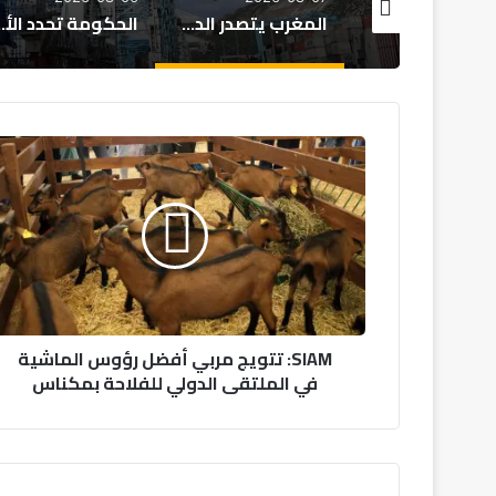
المغرب يتصدر الدول الإفريقية في تأييد الانفتاح التجاري
الحكومة تحدد الأولويات الكبرى لمشروع قانون مالية 2027
S
I
A
M
:
ت
ت
و
ي
SIAM: تتويج مربي أفضل رؤوس الماشية
ج
في الملتقى الدولي للفلاحة بمكناس
م
ر
ب
ي
أ