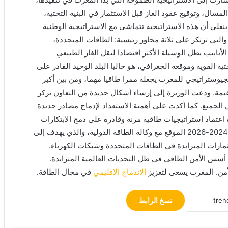
سال، وتوقيع عقود الغاز قبل الاستثمار في البنية التحتية،
نعلي أن هذه الاستراتيجية تتماشى مع الاستراتيجية الوطنية
طاقة التي أطلقها الملك محمد السادس سنة 2009، والتي ترتكز على ثلاثة محاور رئيسية: الطاقات المتجددة،
لأنابيب يظل الوسيلة الأكثر اقتصادا لنقل الغاز الطبيعي
ة القوية وموقعه الجغرافي، هو حاليا البلد الوحيد القادر على
لجيوستراتيجي للمغرب يجعله ممرا طاقيا مهما، ومن بين أكبر
. ودعت الوزيرة إلى إرساء أشكال جديدة من التعاون تركز
 الجميع. كما أكدت على أهمية الاستعداد لإدماج مصادر جديدة
عتماد استراتيجيات طاقية مرنة وقادرة على دمج الابتكارات
التكنولوجية بسرعة. وأشارت إلى برنامج العمل للفترة 2024-2026 الموقع مع وكالة الطاقة الدولية، والذي يهدف إلى
ارات المتزايدة في الطاقات المتجددة وشبكات الكهرباء.
أسس الأمن الطاقي في ظل التحديات العالمية المتزايدة.
أمن. المغرب يسعى لتعزيز
الاندماج الإقليمي
في مجال الطاقة.
نسخ الرابط