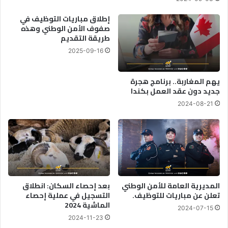
ا
.
ء
.
إطلاق مباريات التوظيف في
ع
ع
صفوف الأمن الوطني وهذه
ل
طريقة التقديم
ق
ى
و
2025-09-16
أ
ب
س
ا
ل
ت
يهم المغاربة.. برنامج هجرة
ح
جديد دون عقد العمل بكندا
ر
ة
ا
2024-08-21
و
د
ظ
ع
ي
ة
ف
ت
ي
ن
ة
ت
ب
ظ
المديرية العامة للأمن الوطني
بعد إحصاء السكان: انطلاق
ا
ر
تعلن عن مباريات للتوظيف.
التسجيل في عملية إحصاء
ل
م
الماشية 2024
ق
ر
2024-07-15
ل
ت
2024-11-23
ي
ك