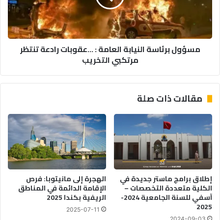
ر
ب
ع
ر
ش
ئ
خ
ا
مسؤول برئاسة النيابة العامة : ...عقوبات رادعة تنتظر
ص
س
مرتكبي التخريب
ي
ة
ن
ا
ل
ل
ص
ن
مقالات ذات صلة
د
ي
م
ا
ح
ب
ا
ة
و
ا
ل
ل
ة
ع
ا
ا
إطلاق برامج ماستر جديدة في
الهجرة إلى مانيتوبا: فرص
س
م
الكلية متعددة التخصصات –
الإقامة الدائمة في المناطق
ت
ة
آسفي للسنة الجامعية 2024-
الريفية بكندا 2025
ي
:
2025
2025-07-11
ل
.
2024-09-03