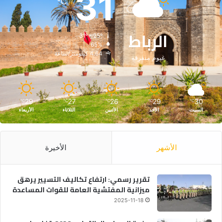
31
℃
الرباط
31º - 25º
65%
4.64 كيلومتر/ساعة
غيوم متفرقة
29
27
26
29
30
℃
℃
℃
℃
℃
السبت
الأحد
الأثنين
الثلاثاء
الأربعاء
الأشهر
الأخيرة
تقرير رسمي: ارتفاع تكاليف التسيير يرهق
ميزانية المفتشية العامة للقوات المساعدة
2025-11-18