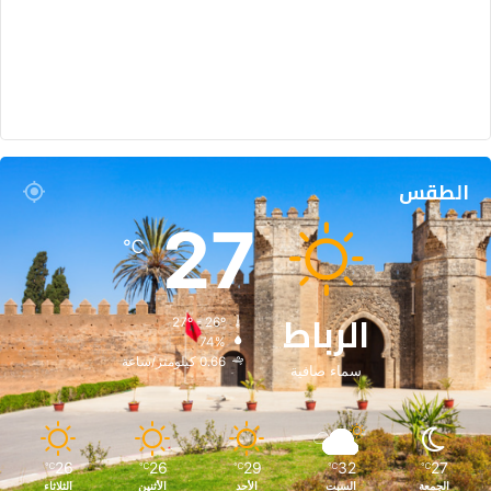
الطقس
27
℃
الرباط
27º - 26º
74%
0.66 كيلومتر/ساعة
سماء صافية
26
26
29
32
27
℃
℃
℃
℃
℃
الجمعة
السبت
الأحد
الأثنين
الثلاثاء