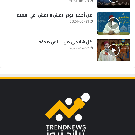
2024-08-28
من أخطر أنواع الغش #الغش_في_العلم
2024-05-31
كل سُلامى من الناس صدقة
2024-07-02