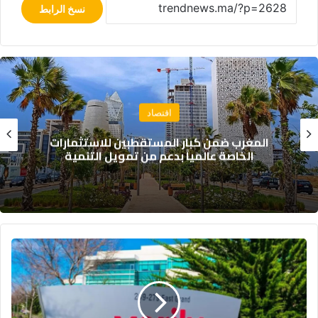
نسخ الرابط
دولي
غزة تشهد جنازة تاريخية: تشييع رفات 112 من
ضحايا الإبادة
شركة
التكنولوجيا
الحيوية
التابعة
لغوغل