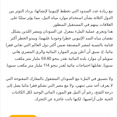
مع زيادة عدد السدود التي تخطط لإثيوبيا لإنشائها، يزداد التوتر بين
الدول الثلاثة بشأن استخدام موارد مياه النيل، مما يؤثر سلبًا على
العلاقات بينهم في المستقبل المنظور.
هذا وتجري عملية الملء بمعزل عن السودان ومصر اللذين يشكل
نقصان مياه السد الإثيوبي خطرا وجوديا عليهما، ويبدو الخطر أكثر
قتامة بالنسبة لمصر المصنفة ضمن أكثر دول العالم التي تعاني فقرا
مائيا، إذ سبق أن أعلن وزير الموارد المائية والري المصري هاني
سويلم أن موارد بلده المائية تقدر بنحو 59.60 مليار متر مكعب
سنويا، تقابلها احتياجات مائية تُقدر بنحو 114 مليار متر مكعب سنويا.
ولا تنسيق في الملء مع السودان المشغول بالمعارك المفتوحة التي
لا يعرف أحد متى تنتهي، ولا مع مصر التي تشكو فقرا مائيا يصل إلى
درجة الشح، رغم أن النيل هو المورد المائي الوحيد لكل الكائنات
الحية على أراضيها، لكنها باتت عاجزة عن التحرك.