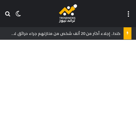
القائمة
بح
الوضع ا
كندا.. إجلاء أكثر من 20 ألف شخص من منازلهم جراء حرائق غابات غرب البلاد