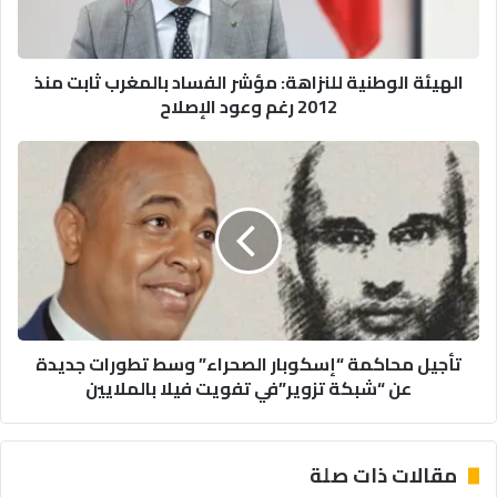
ثابت
منذ
2012
الهيئة الوطنية للنزاهة: مؤشر الفساد بالمغرب ثابت منذ
رغم
2012 رغم وعود الإصلاح
وعود
الإصلاح
تأجيل
محاكمة
“إسكوبار
الصحراء”
وسط
تطورات
جديدة
عن
“شبكة
تأجيل محاكمة “إسكوبار الصحراء” وسط تطورات جديدة
تزوير”في
عن “شبكة تزوير”في تفويت فيلا بالملايين
تفويت
فيلا
بالملايين
مقالات ذات صلة