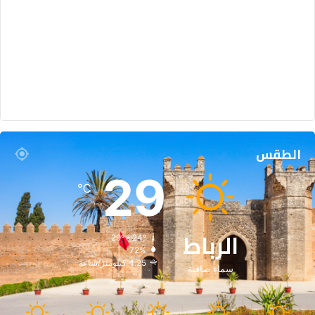
الطقس
29
℃
الرباط
29º - 24º
72%
4.25 كيلومتر/ساعة
سماء صافية