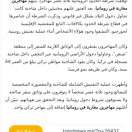
أوقفت شرطة الحدود الرومانية ثلاثة عشر مهاجراً، بينهم
مهاجرين
مغاربة في رومانيا
، بعد العثور عليهم مختبئين داخل شاحنة كانت
تحاول دخول البلاد بشكل غير قانوني. وذكرت الشرطة أن عناصرها
في قطاع شرطة الحدود بكالافات، التابع للمفتشية الإقليمية
لجورجيو، اكتشفوا وجود هؤلاء الأشخاص أثناء عملية تفتيش روتينية.
وكان المهاجرون يفتقرون إلى الوثائق اللازمة للسفر إلى منطقة
“شنغن”، وحاولوا دخول الأراضي الرومانية عبر التخفي داخل شاحنة
مسجلة في تركيا. وكان يقود الشاحنة مواطن تركي يبلغ من العمر 46
سنة، وكان في طريقه نحو فرنسا.
وأظهرت عملية التفتيش الشاملة للشاحنة والمقصورة المخصصة
للبضائع وجود ثلاثة عشر شخصاً لا يتوفرون على وثائق سفر صالحة
ولا يستوفون شروط دخول رومانيا. وبعد التحقق من هوياتهم، تبيّن أن
أغلبهم
مهاجرين مغاربة في رومانيا
إضافة إلى مهاجر تركي واحد.
نسخ الرابط