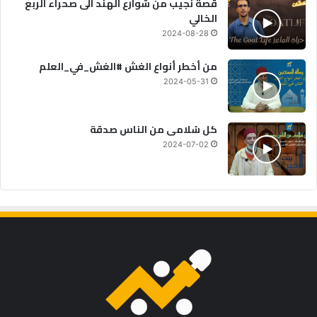
قصة نجيب من شوارع الهند الى صحراء الربع
الخالي
2024-08-28
من أخطر أنواع الغش #الغش_في_العلم
2024-05-31
كل سُلامى من الناس صدقة
2024-07-02