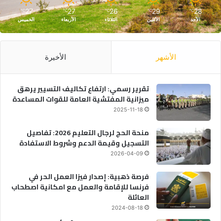
27
27
26
29
28
℃
℃
℃
℃
℃
الأحد
الأثنين
الثلاثاء
الأربعاء
الخميس
الأشهر
الأخيرة
تقرير رسمي: ارتفاع تكاليف التسيير يرهق
ميزانية المفتشية العامة للقوات المساعدة
2025-11-18
منحة الحج لرجال التعليم 2026: تفاصيل
التسجيل وقيمة الدعم وشروط الاستفادة
2026-04-09
فرصة ذهبية: إصدار فيزا العمل الحر في
فرنسا للإقامة والعمل مع امكانية اصطحاب
العائلة
2024-08-18