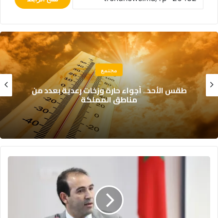
مجتمع
إسبانيا تراقب دعوات لمحاولة هجرة جماعية
جديدة نحو سبتة
الهيئة
الوطنية
للنزاهة:
مؤشر
الفساد
بالمغرب