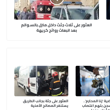
منزل
بالسـوالم
بعد
انبعاث
العثور على ثلاث جثث داخل منزل بالسـوالم
روائح
بعد انبعاث روائح كريهة
كريهة
 ‘زنا المحارم’..
العثور على جثة بجانب الطريق
لسجن بتهم اغتصاب
يستنفر المصالح الأمنية