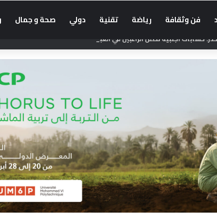
فن وثقافة
رياضة
تقنية
دولي
صحة و جمال
و
: حسابات أجنبية تضلل الراغبين في العبور إلى سبتة