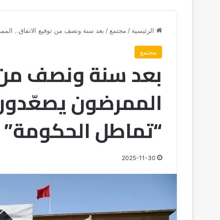
الرئيسية
/
مجتمع
/
بعد سنة ونصف من توقيع الاتفاق.. الم
مجتمع
بعد سنة ونصف من ت
الممرضون يصعّدون
“تماطل الحكومة”
2025-11-30