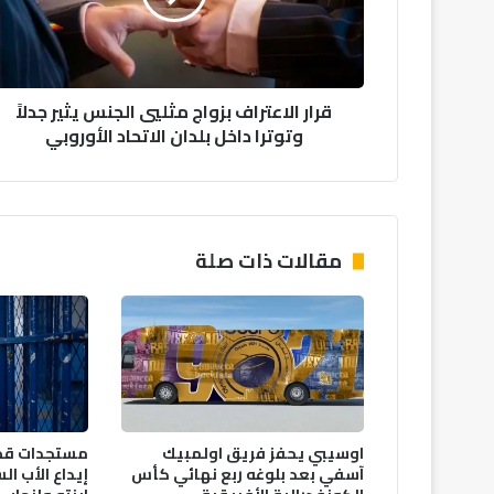
يثير
جدلاً
وتوترا
داخل
قرار الاعتراف بزواج مثليي الجنس يثير جدلاً
بلدان
وتوترا داخل بلدان الاتحاد الأوروبي
الاتحاد
الأوروبي
مقالات ذات صلة
اوسيبي يحفز فريق اولمبيك
مستجدات قضية
آسفي بعد بلوغه ربع نهائي كأس
إيداع الأب ا