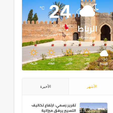
24
℃
الرباط
30º - 23º
82%
0.75 كيلومتر/ساعة
غيوم متفرقة
29
26
26
29
30
℃
℃
℃
℃
℃
السبت
الأحد
الأثنين
الثلاثاء
الأربعاء
الأشهر
الأخيرة
تقرير رسمي: ارتفاع تكاليف
التسيير يرهق ميزانية