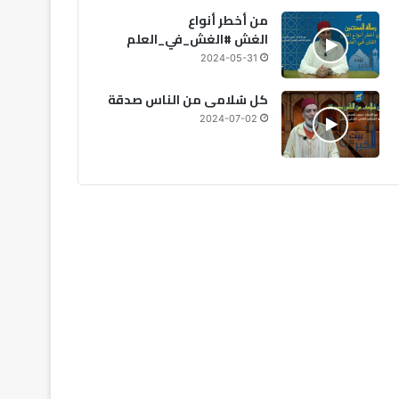
من أخطر أنواع
2026-08-07
الغش #الغش_في_العلم
تقرير يكشف: 53% من ا
2024-05-31
و65% يرفضون عمل الأجانب
كل سُلامى من الناس صدقة
2024-07-02
2026-08-06
2026-08-06
20
الحكومة: اعتماد نظام 8 ساعات إلزامي في الحراسة الخاصة ومنع صفقات 12 ساعة
المغرب: أجواء حارة وزخات مطرية متوقعة يوم الجمعة
الحكومة تحدد الأولويات الكبرى لمشروع قانون مالية 2027