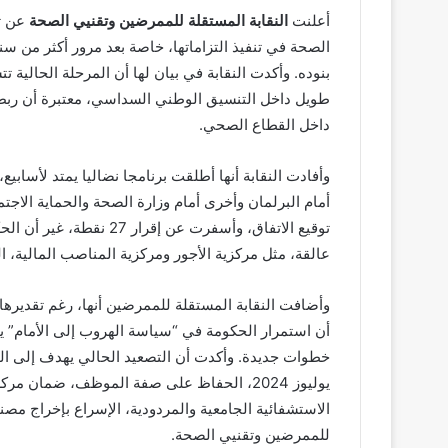
أعلنت
النقابة المستقلة للممرضين وتقنيي الصحة
عن تص
بنوده. وأكدت النقابة في بيان لها أن المرحلة الحالية
طويل داخل التنسيق الوطني السداسي، معتبرة أن ربط ا
داخل القطاع الصحي.
وأفادت النقابة أنها أطلقت برنامجا نضاليا يمتد لأسابي
أمام البرلمان وأخرى أمام وزارة الصحة والحماية الا
توقيع الاتفاق، وأسفرت عن
عالقة، مثل مركزية الأجور ومركزية المناصب المالية، ال
وأضافت النقابة المستقلة للممرضين أنها، رغم تقديره
أن استمرار الحكومة في “سياسة الهروب إلى الأمام” يف
يوليوز 2024، الحفاظ على صفة الموظف، ضمان 
الاستشفائية الجامعية والمردودية، الإسراع بإخراج مص
للممرضين وتقنيي الصحة.