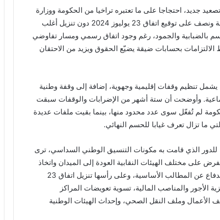
عيد جديد، احتجاجا على ما تعتبره تراخيا من الحكومة ووزارة
الصحة في تنفيذ التزاماتها، خاصة بعد مرور أكثر من سنة ونصف على توقيع اتفاق 23 يوليوز 2024 دون تنزيل أغلب
 تتسم بالضبابية والجمود، رغم وجود اتفاق رسمي ومسار تفاوضي
لالتزامات بحسابات ضيقة يضيّع الحقوق ويزيد من الاحتقان
ع، يشمل تنظيم وقفات إقليمية وجهوية، إضافة إلى وقفة وطنية
جتماعية. وأوضحت أن ستة أشهر من الإضرابات والوقفات سبقت
 إقرار 27 نقطة، غير أن الحكومة لم تُفعّل سوى عدد محدود منها، بينما بقيت ملفات عديدة
تي ما تزال تعرف غيابا للحسم النهائي.
ا للدور الذي قامت به مكونات التنسيق الوطني السداسي، ترى
رض على مختلف الهيئات النقابية العودة إلى الميدان واتخاذ
خطوات جديدة. وأكدت أن التصعيد الحالي يهدف إلى الدفاع عن المطالب الأساسية، وعلى رأسها تنزيل اتفاق 23
مركزية الأجور والمناصب المالية، تسوية تعويضات المراكز
نف الأعمال وملف النقل الصحي، وإحداث الهيئات الوطنية