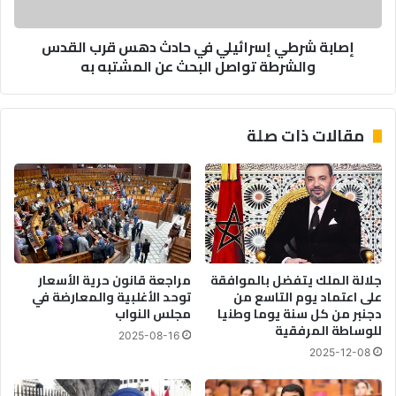
القدس
والشرطة
إصابة شرطي إسرائيلي في حادث دهس قرب القدس
تواصل
والشرطة تواصل البحث عن المشتبه به
البحث
عن
المشتبه
به
مقالات ذات صلة
جلالة الملك يتفضل بالموافقة
مراجعة قانون حرية الأسعار
على اعتماد يوم التاسع من
توحد الأغلبية والمعارضة في
دجنبر من كل سنة يوما وطنيا
مجلس النواب
للوساطة المرفقية
2025-08-16
2025-12-08