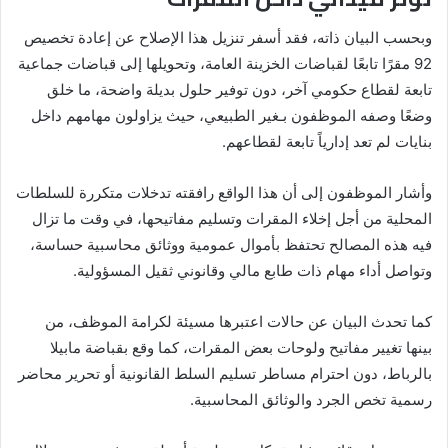
وبحسب البيان ذاته، فقد أسفر تنزيل هذا الإصلاح عن إعادة تخصيص
92 مقرًا تابعًا لقباضات الخزينة العامة، وتحويلها إلى قباضات جماعية
تابعة لقطاع حكومي آخر، دون توفير حلول بديلة واضحة، ما خلق
وضعًا وصفه الموظفون بـغير الطبيعي، حيث يزاولون مهامهم داخل
بنايات لم تعد إدارياً تابعة لقطاعهم.
وأشار الموظفون إلى أن هذا الواقع رافقته تدخلات متكررة للسلطات
المحلية من أجل إخلاء المقرات وتسليم مفاتيحها، في وقت ما تزال
فيه هذه المصالح تحتفظ بأموال عمومية ووثائق محاسبية حساسة،
وتواصل أداء مهام ذات طابع مالي وقانوني ثقيل المسؤولية.
كما تحدث البيان عن حالات اعتبرها مسيئة لكرامة الموظف، من
بينها تغيير مفاتيح ولوحات بعض المقرات، كما وقع بقباضة مابيلا
بالرباط، دون احترام مساطر تسليم السلط القانونية أو تحرير محاضر
رسمية تخص الجرد والوثائق المحاسبية.