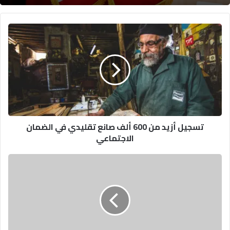
تسجيل
أزيد
من
600
ألف
صانع
تقليدي
في
الضمان
تسجيل أزيد من 600 ألف صانع تقليدي في الضمان
الاجتماعي
الاجتماعي
إصابة
شرطي
إسرائيلي
في
حادث
دهس
قرب