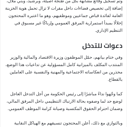
وتم تسجيل وقائع مشابهة بكل من طنجة أصيلة، وبرشيد، وبني ملال،
إضافة إلى تخصيص فضاءات داخل مقرات لا تزال تحمل هوية الخزينة
العامة لفائدة قباض جماعيين وموظفيهم، وهو ما اعتبره المحتجون
إخلالًا بمبدأ استمرارية المرفق العمومي وإرباكًا غير مسبوق في
التنظيم الإداري.
دعوات للتدخل
وفي ختام بيانهم، حمّل الموظفون وزيرة الاقتصاد والمالية والوزير
المنتدب المكلف بالميزانية كامل المسؤولية عن تداعيات هذا الوضع،
محذرين من انعكاساته الاجتماعية والمهنية والنفسية على العاملين
بالقطاع.
كما وجّهوا نداءً مباشرًا إلى رئيس الحكومة من أجل التدخل العاجل
لوضع حد لما وصفوه بحالة الارتباك التنظيمي داخل المرفق المالي،
وضمان احترام الحقوق المكتسبة وصيانة كرامة الموظف العمومي.
وبالتوازي مع ذلك، أعلن المحتجون تنسيقهم مع الهياكل النقابية