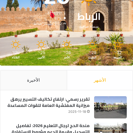
الرباط
32º - 26º
67%
2.02 كيلومتر/ساعة
سماء صافية
26
25
26
29
32
℃
℃
℃
℃
℃
الجمعة
السبت
الأحد
الأثنين
الثلاثاء
الأشهر
الأخيرة
تقرير رسمي: ارتفاع تكاليف التسيير يرهق
ميزانية المفتشية العامة للقوات المساعدة
2025-11-18
منحة الحج لرجال التعليم 2026: تفاصيل
التسجيل وقيمة الدعم وشروط الاستفادة