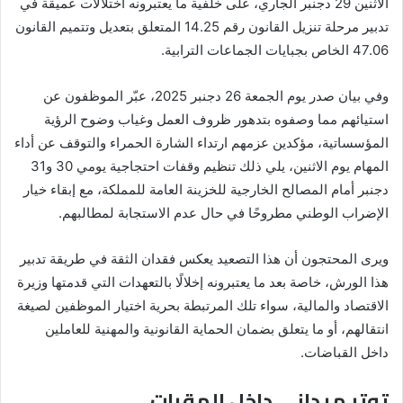
الاثنين 29 دجنبر الجاري، على خلفية ما يعتبرونه اختلالات عميقة في
تدبير مرحلة تنزيل القانون رقم 14.25 المتعلق بتعديل وتتميم القانون
47.06 الخاص بجبايات الجماعات الترابية.
وفي بيان صدر يوم الجمعة 26 دجنبر 2025، عبّر الموظفون عن
استيائهم مما وصفوه بتدهور ظروف العمل وغياب وضوح الرؤية
المؤسساتية، مؤكدين عزمهم ارتداء الشارة الحمراء والتوقف عن أداء
المهام يوم الاثنين، يلي ذلك تنظيم وقفات احتجاجية يومي 30 و31
دجنبر أمام المصالح الخارجية للخزينة العامة للمملكة، مع إبقاء خيار
الإضراب الوطني مطروحًا في حال عدم الاستجابة لمطالبهم.
ويرى المحتجون أن هذا التصعيد يعكس فقدان الثقة في طريقة تدبير
هذا الورش، خاصة بعد ما يعتبرونه إخلالًا بالتعهدات التي قدمتها وزيرة
الاقتصاد والمالية، سواء تلك المرتبطة بحرية اختيار الموظفين لصيغة
انتقالهم، أو ما يتعلق بضمان الحماية القانونية والمهنية للعاملين
داخل القباضات.
توتر ميداني داخل المقرات