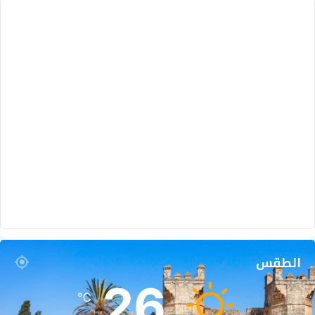
الطقس
26
℃