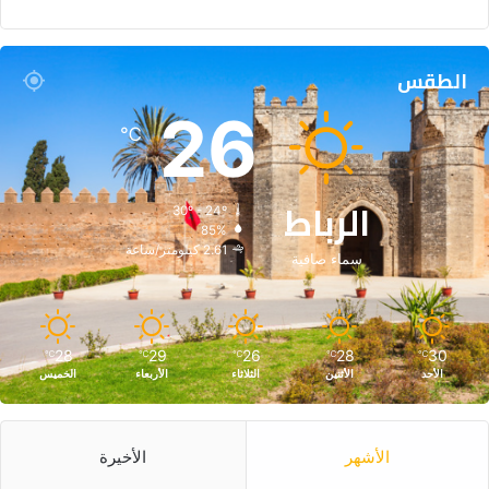
الطقس
26
℃
الرباط
30º - 24º
85%
2.61 كيلومتر/ساعة
سماء صافية
28
29
26
28
30
℃
℃
℃
℃
℃
الأحد
الأثنين
الثلاثاء
الأربعاء
الخميس
الأشهر
الأخيرة