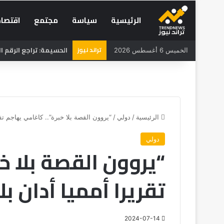
الرئيسية
سياسة
مجتمع
اقتصاد
تراند نيوز
الحسيمة: تراجع الرقم الاستد
الخميس 6 أغسطس 2026
الرئيسية
/
دولي
/
“يروون القصة بلا خبرة”.. كاغامي يهاجم تقر
دولي
“يروون القصة بلا خ
تقريرا أمميا أدان بل
2024-07-14