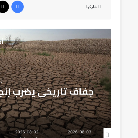
فيسبوك
شاركها
أق
02
كندا تؤكد التزامها ب
الكندية وتوسي
2026-08-02
2026-08-02
2026-08