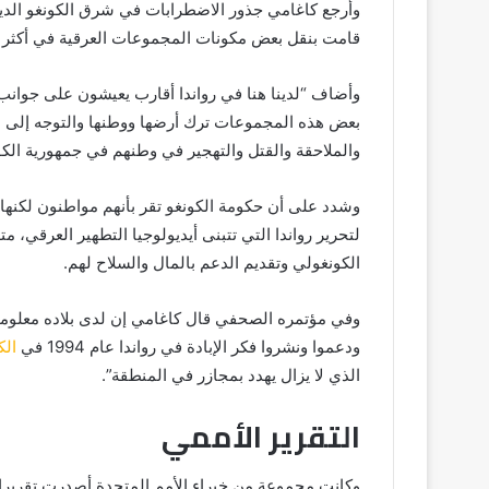
وأرجع كاغامي جذور الاضطرابات في شرق الكونغو الديم
قامت بنقل بعض مكونات المجموعات العرقية في أكثر 
وأضاف “لدينا هنا في رواندا أقارب يعيشون على جوانب أ
بعض هذه المجموعات ترك أرضها ووطنها والتوجه إلى ال
والملاحقة والقتل والتهجير في وطنهم في جمهورية الكو
وشدد على أن حكومة الكونغو تقر بأنهم مواطنون لكنها
لتحرير رواندا التي تتبنى أيديولوجيا التطهير العرقي،
الكونغولي وتقديم الدعم بالمال والسلاح لهم.
ودعموا ونشروا فكر الإبادة في رواندا عام 1994 في
الك
الذي لا يزال يهدد بمجازر في المنطقة”.
التقرير الأممي
وكانت مجموعة من خبراء الأمم المتحدة أصدرت تقريرا ف