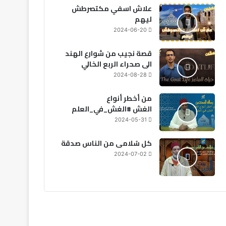
علاش اسفي مكتصرطش
ليهم
2024-06-20
قصة نجيب من شوارع الهند
الى صحراء الربع الخالي
2024-08-28
من أخطر أنواع
الغش #الغش_في_العلم
2024-05-31
كل سُلامى من الناس صدقة
2024-07-02