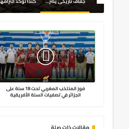
جفاف تاريخي يضرب إنجلترا وويلز.. الأسوأ منذ 1836
كندا تؤكد التزامها بتعزيز العلاقات المغربية الكندية وتوسيع مجالات التعاون
فرنسا تش
فوز
المنتخب
المغربي
تحت
18
سنة
على
الجزائر
في
فوز المنتخب المغربي تحت 18 سنة على
تصفيات
الجزائر في تصفيات السلة الأفريقية
السلة
الأفريقية
مقالات ذات صلة