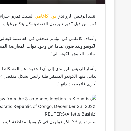
انتقد الرئيس الرواندي
بول كاغامي
السبت تقرير خبراء 
كتب من قبل “خبراء يروون القصة بشكل يعكس غياب الخ
وأضاف كاغامي في مؤتمر صحفي في العاصمة كيغالي أن
الكونغو ويتغاضون تماما عن وجود قوات المعارضة المس
بجانب الجيش الكونغولي”.
وأشار الرئيس الرواندي إلى أن الحديث عن المشكلة ا
تعاني منها الكونغو الديمقراطية وليس بشكل منفصل “ف
أخرى قائمة بحد ذاتها”.
متمردو إم 23 الكونغوليون في كيبومبا بمقاطعة كيفو بالكونغو الديمقراطية (رويترز)