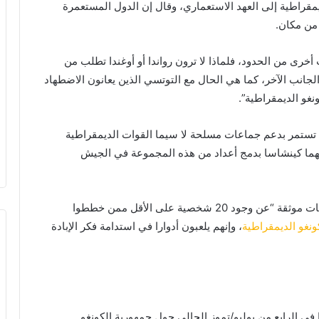
قراطية إلى العهد الاستعماري، وقال إن الدول المستعمرة
من مكان.
خرى من الحدود، فلماذا لا ترون رواندا أو أوغندا تطلب من
جانب الآخر، كما هي الحال مع التوتسي الذين يعانون الاضطهاد
نغو الديمقراطية”.
 تستمر بدعم جماعات مسلحة لا سيما القوات الديمقراطية
 متهما كينشاسا بدمج أعداد من هذه المجموعة في الجيش
وفي مؤتمره الصحفي قال كاغامي إن لدى بلاده معلومات موثقة “عن وجود 20 شخصية على الأقل ممن خططوا
ونغو الديمقراطية
، وإنهم يلعبون أدوارا في استدامة فكر الإبادة
ي الرابع من يوليو/تموز الحالي حول جمهورية الكونغو