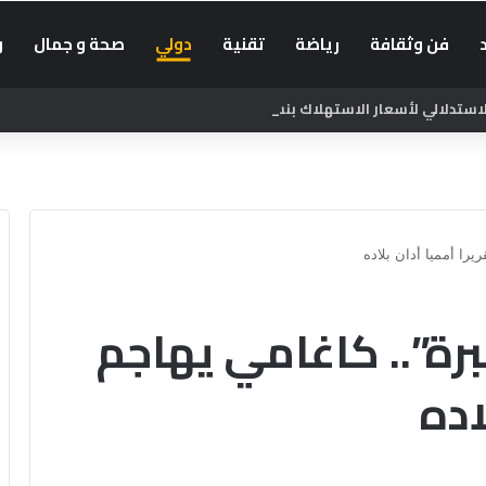
فن وثقافة
رياضة
تقنية
دولي
صحة و جمال
و
لالي لأسعار الاستهلاك بنسبة 1.3% في يونيو
يرا أمميا أدان بلاده
برة”.. كاغامي يهاجم
اده