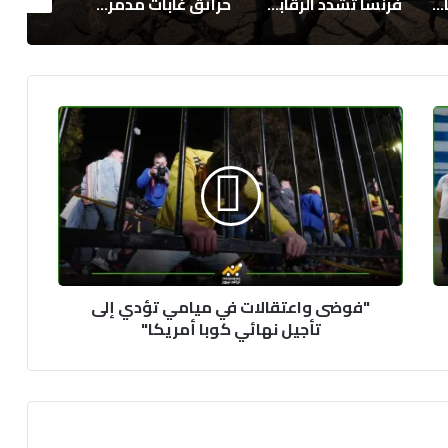
دد الرقابة على الاستثمارات الأجنبية
حرائق غابات مدمرة تجتاح سبوكان الأمريكية وتخلف دمارًا واسعًا
ضحايا الهجرة إلى سبتة.. تجهيز مرافق لاستيعاب 200 جثمان مع استمرار عمليات البحث
"فوضى
واعتقالات
في
ميامي
تؤدي
إلى
تأجيل
نهائي
كوبا
"فوضى واعتقالات في ميامي تؤدي إلى
أمريكا"
تأجيل نهائي كوبا أمريكا"