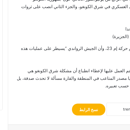
ني العسكري في شرق الكونغو، والجزء الثاني انصب على ثروات
(الجزيرة)
ويتهم التقرير كلا من الجيشين الرواندي والأوغندي بدعم حركة إم 23، وأن الجيش الرواندي “يسيطر على عمليات هذه
يتم العمل عليها لإعطاء انطباع أن مشكلة شرق الكونغو هي
ها مصدر المتاعب في المنطقة والقارة مسألة لا تحدث صدفة، بل
” حسب تعبيره.
نسخ الرابط