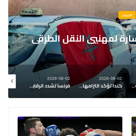
اقتصاد
2026-08-
تراجع عجز السيولة البنكية في المغرب إلى 138
ال يوليوز الماضي
26-07-30
2026-07-31
2026-08-02
كندا تؤكد التزامها بتعزيز العلاقات المغربية الكندية وتوسيع مجالات التعاون
فرنسا تشدد الرقابة على الاستثمارات الأجنبية
صادرات السيارات المغربية تتجاوز 93 مليار درهم خلال النصف الأول من 2026
لماذا
أوقفت
الأولمبياد