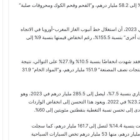
وكميات استيراد “الغازوال وزيوت الوقود” بنسبة 23.8% إلى 58.2 مليار درهم، و”الفحم وفحم الكوك ومحروقات صلبة”
وأوضح تقرير لبنك المغرب حول الوضعية الاقتصادية في 2023، أن استغلال خط أنبوب الغاز المغرب-أوروبا في الاتجاه
المعاكس ساهم في زيادة كميات “غاز النفط ومحروقات أخرى” بنسبة 155.5%، رغم انخفاض قيمتها بنسبة 9% إلى
أما واردات “المنتجات نصف المصنعة” و”المواد الخام” فقد شهدت انخفاضًا بنسبة 10.5% و27.9% على التوالي، نتيجة
لتراجع الأسعار عند الاستيراد. وقد بلغت مشتريات “المنتجات نصف المصنعة” 151.9 مليار درهم، و”المواد الخام” 31.9
هذا التراجع في الواردات ساهم في انخفاض العجز التجاري بنسبة 7.5%، ليصل إلى 285.5 مليار درهم في 2023، وهو
ما يعادل 19.5% من الناتج الداخلي الإجمالي مقارنة بـ 23.2% في 2022. ويعود هذا التحسن إلى انخفاض الواردات
وأكد تقرير بنك المغرب أن واردات “سلع التجهيز” ارتفعت بنسبة 14.4% لتصل إلى 161.7 مليار درهم، كما سجلت
واردات “سلع الاستهلاك” زيادة بنسبة 11.3% لتبلغ 158 مليار درهم، منها 53 مليار درهم تخص السيارات السياحية