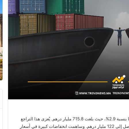
شهدت واردات المغرب خلال عام 2023 تراجعًا ملحوظًا بنسبة 2.9%، حيث بلغت 715.8 مليار درهم. يُعزى هذا التراجع
أساسًا إلى انخفاض الفاتورة الطاقية بنسبة 20.4%، لتصل إلى 122 مليار درهم. وساهمت انخفاضات كبيرة في أسعار