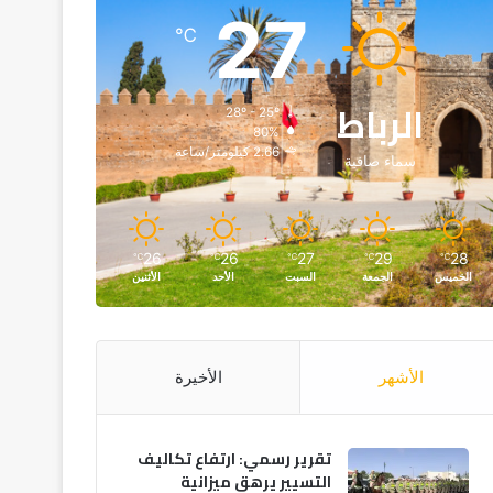
27
℃
الرباط
28º - 25º
80%
2.66 كيلومتر/ساعة
سماء صافية
26
26
27
29
28
℃
℃
℃
℃
℃
الخميس
الجمعة
السبت
الأحد
الأثنين
الأشهر
الأخيرة
تقرير رسمي: ارتفاع تكاليف
التسيير يرهق ميزانية