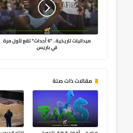
أحداث"
تقع
لأول
مرة
في
باريس
ميداليات تاريخية.. "6 أحداث" تقع لأول مرة
في باريس
مقالات ذات صلة
هذه هي أفضل 5 طرق لتحويل
إنتاج الحبوب 