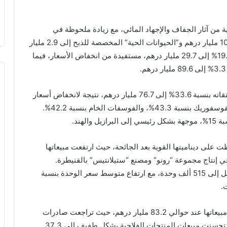
ئية من آثار الجفاف والإجهاد المائي، مع زيادة ملحوظة في
مشتريات “السكر الخام أو المكرر” التي ارتفعت إلى 10.1 مليار درهم و”الحيوانات الحية” المخصصة للذبح إلى 2.9 مليار
درهم. في المقابل، تراجعت مشتريات الحبوب بنسبة 19.4% إلى 29.7 مليار درهم، مستفيدة من انخفاض الأسعار، فيما
وحسب التقرير، فقد تراجعت صادرات الفوسفاط ومشتقاته بنسبة 33.6% إلى 76.7 مليار درهم، نتيجة لانخفاض أسعار
الأسمدة الطبيعية والكيميائية بنسبة 29.3%، وحمض الفوسفوريك بنسبة 43.3%، والفوسفات الخام بنسبة 42.2%.
لهند.
 على ديناميتها القوية بعد الجائحة، حيث ارتفعت مبيعاتها
عكس ارتفاعًا في إنتاج مجموعة “رونو” ومصنع “ستيلانتيس” بالقنيطرة.
وازدادت صادرات السيارات السياحية بنسبة 17.1% لتصل إلى 515 ألف وحدة، مع ارتفاع متوسط سعر الوحدة بنسبة
فيما يتعلق بالمنتجات الفلاحية والغذائية، فقد استقرت مبيعاتها عند حوالي 83.2 مليار درهم، حيث تراجعت صادرات
الصناعة الغذائية بنسبة 1.8% إلى 43 مليار درهم، بينما تحسنت مبيعات المنتجات الفلاحية بشكل طفيف إلى 37.3