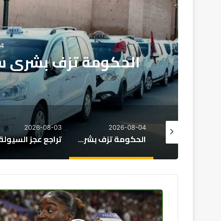
03
مليار درهم خل
2026-08-02
2026-08-03
2026-08
الحكومة تزف بشرى سارة لمهنيي النقل الطرقي
تراجع عجز السيولة البنكية في المغرب إلى 138 مليار درهم خلال يوليوز الماضي
ميداليات
تاريخية..
"6