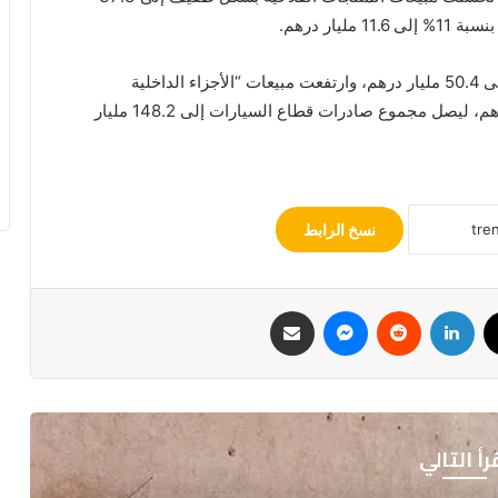
ار درهم.
كما سجلت صادرات “الكابلاج” ارتفاعًا بنسبة 34.4% إلى 50.4 مليار درهم، وارتفعت مبيعات “الأجزاء الداخلية
للسيارات والمقاعد” بنسبة 29.2% إلى 7.7 مليارات درهم، ليصل مجموع صادرات قطاع السيارات إلى 148.2 مليار
نسخ الرابط
ك
‫X
لينكدإن
ماسنجر
مشاركة عبر البريد
رأ التالي