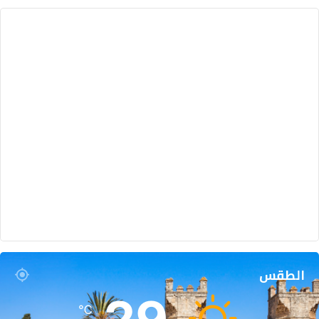
الطقس
℃