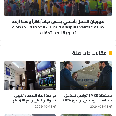
وسط
أزمة
مالية:"
مهرجان الطفل بآسفي يحقق نجاحاً باهراً وسط أزمة
Larkspur
مالية:" Larkspur Events" تطالب الجمعية المنظمة
Events"
بتسوية المستحقات.
تطالب
الجمعية
المنظمة
بتسوية
مقالات ذات صلة
المستحقات.
محفظة BMCE تواصل تحقيق
بورصة الدار البيضاء تنهي
مكاسب قوية في يوليوز 2024
تداولاتها على وقع الارتفاع
2025-10-13
2024-08-13