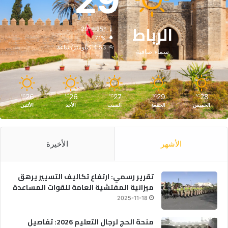
29
الرباط
29º - 25º
71%
4.53 كيلومتر/ساعة
سماء صافية
26
26
27
29
28
℃
℃
℃
℃
℃
الخميس
الجمعة
السبت
الأحد
الأثنين
الأشهر
الأخيرة
تقرير رسمي: ارتفاع تكاليف التسيير يرهق
ميزانية المفتشية العامة للقوات المساعدة
2025-11-18
منحة الحج لرجال التعليم 2026: تفاصيل