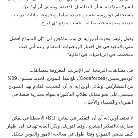
الشركة متكتمة بشأن التفاصيل الدقيقة. ويضيف أن أو1 تدرّب
باستخدام خوارزمية تحسين جديدة تماما ومجموعة بيانات تدريب
جديدة مصممة خصيصا له” بحسب موقع ذي فيرج.
يقول رئيس بحوث أوبن إيه آي بوب ماكجرو لي: “إن النموذج أفضل
مني بالتأكيد في حل اختبار الرياضيات المتقدم، رغم أني كنت
متخصصا في الرياضيات في الكلية”.
في مسابقات البرمجة عبر الإنترنت المعروفة بمسابقات
كودفورسيس (Codeforces)، بلغ هذا النموذج الجديد مستوى 89%
من المشاركين، وتدّعي أوبن إيه آي أن التحديث القادم لهذا النموذج
سيعمل على نحو مماثل لطلاب الدكتوراه بمهام معيارية صعبة في
الفيزياء والكيمياء والأحياء.
لا تعتقد أوبن إيه آي أن التفكير في نماذج الذكاء الاصطناعي يمكن
مقارنته بالتفكير البشري، وفقا لتوريك. ولكن الغاية تهدف إلى إظهار
كيف يقضي النموذج وقتا أطول في معالجة الأمور والغوص بشكل