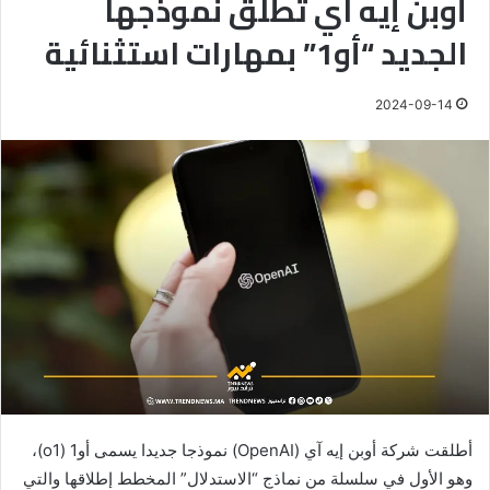
أوبن إيه آي تطلق نموذجها
الجديد “أو1” بمهارات استثنائية
2024-09-14
أطلقت شركة أوبن إيه آي (OpenAI) نموذجا جديدا يسمى أو1 (o1)،
وهو الأول في سلسلة من نماذج “الاستدلال” المخطط إطلاقها والتي