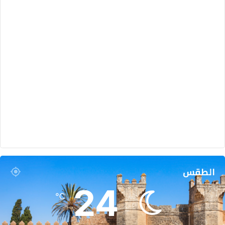
الطقس
24
℃