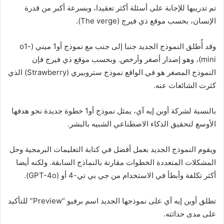
تم تدريبها للإجابة على أسئلة أكثر تعقيدا، وبسرعة أكبر من قدرة
الإنسان، بحسب موقع ذي فيرج (The verge).
وقد أُطلق النموذج الجديد جنبا إلى جنب مع نموذج أو1 ميني (o1-
mini)، وهو إصدار أصغر وأرخص. وبحسب موقع ذي فيرج فإن
النموذج المصغر هو في الواقع نموذج ستروبيري (Strawberry) الذي
كثرت الشائعات عنه.
بالنسبة لشركة أوبن إيه آي، يمثل نموذج أو1 خطوة جديدة نحو هدفها
الأوسع لتحقيق الذكاء الاصطناعي الشبيه بالبشر.
ويقوم النموذج الجديد بعمل أفضل في كتابة التعليمات البرمجية وحل
المشكلات المتعددة الخطوات مقارنة بالنماذج السابقة. ولكنه أيضا
أكثر تكلفة وأبطأ في الاستخدام من جي بي تي-4 أو (GPT-4o).
تطلق أوبن إيه آي على نموذجها الجديد اسم برفيو “Preview” للتأكيد
على مدى حداثته.