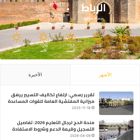
الرباط
28º - 23º
90%
1.48 كيلومتر/ساعة
سماء صافية
26
26
27
28
28
℃
℃
℃
℃
℃
الخميس
الجمعة
السبت
الأحد
الأثنين
الأشهر
الأخيرة
تقرير رسمي: ارتفاع تكاليف التسيير يرهق
ميزانية المفتشية العامة للقوات المساعدة
2025-11-18
منحة الحج لرجال التعليم 2026: تفاصيل
التسجيل وقيمة الدعم وشروط الاستفادة
2026-04-09