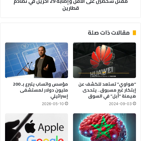
مقتل شخصين على الأقل وإصابة 29 آخرين في تصادم
قطارين
مقالات ذات صلة
“هواوي” تستعد للكشف عن
مؤسس واتساب يتبرع بـ 200
إبتكار غير مسبوق.. يتحدى
مليون دولار لمستشفى
هيمنة “أبل” في السوق
إسرائيلي
2026-05-10
2024-09-03