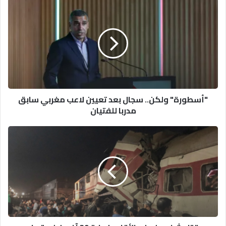
"أسطورة"
ولكن..
سجال
بعد
تعيين
لاعب
مغربي
سابق
مدربا
"أسطورة" ولكن.. سجال بعد تعيين لاعب مغربي سابق
للفتيان
مدربا للفتيان
مقتل
شخصين
على
الأقل
وإصابة
29
آخرين
في
تصادم
قطارين