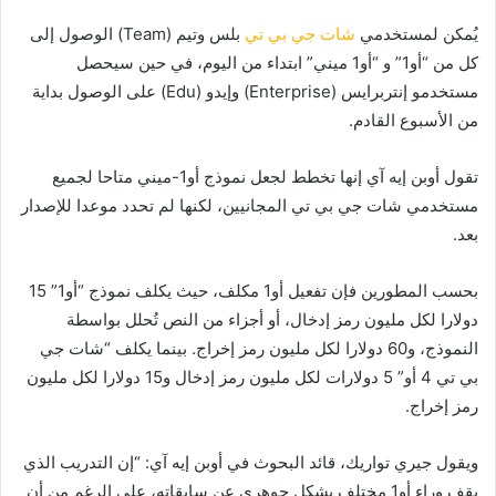
يُمكن لمستخدمي
شات جي بي تي
بلس وتيم (Team) الوصول إلى
كل من “أو1” و “أو1 ميني” ابتداء من اليوم، في حين سيحصل
مستخدمو إنتربرايس (Enterprise) وإيدو (Edu) على الوصول بداية
من الأسبوع القادم.
تقول أوبن إيه آي إنها تخطط لجعل نموذج أو1-ميني متاحا لجميع
مستخدمي شات جي بي تي المجانيين، لكنها لم تحدد موعدا للإصدار
بعد.
بحسب المطورين فإن تفعيل أو1 مكلف، حيث يكلف نموذج “أو1” 15
دولارا لكل مليون رمز إدخال، أو أجزاء من النص تُحلل بواسطة
النموذج، و60 دولارا لكل مليون رمز إخراج. بينما يكلف “شات جي
بي تي 4 أو” 5 دولارات لكل مليون رمز إدخال و15 دولارا لكل مليون
رمز إخراج.
ويقول جيري تواريك، قائد البحوث في أوبن إيه آي: “إن التدريب الذي
يقف وراء أو1 مختلف بشكل جوهري عن سابقاته، على الرغم من أن