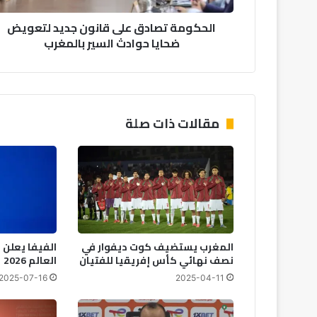
ص
الحكومة تصادق على قانون جديد لتعويض
ا
ضحايا حوادث السير بالمغرب
د
ق
ع
ل
ى
ق
مقالات ذات صلة
ا
ن
و
ن
ج
د
ي
د
المغرب يستضيف كوت ديفوار في
الفيفا يعلن 
ل
نصف نهائي كأس إفريقيا للفتيان
العالم 2026
ت
2025-07-16
2025-04-11
ع
و
ي