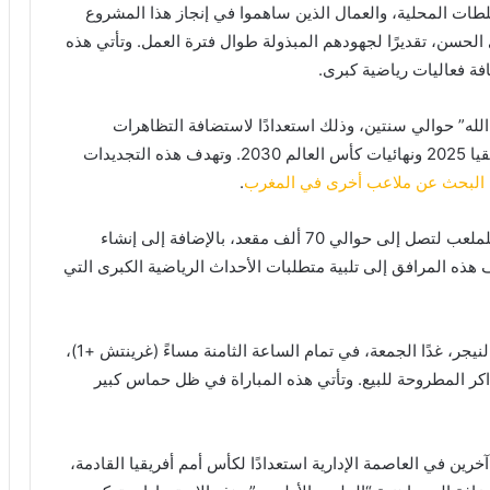
ات المحلية، والعمال الذين ساهموا في إنجاز هذا المشروع
لحسن، تقديرًا لجهودهم المبذولة طوال فترة العمل. وتأتي هذه
ة فعاليات رياضية كبرى.
الله” حوالي سنتين، وذلك استعدادًا لاستضافة التظاهرات
الكروية الهامة القادمة في المملكة، مثل كأس أمم أفريقيا 2025 ونهائيات كأس العالم 2030. وتهدف هذه التجديدات
البحث عن ملاعب أخرى في المغرب
.
تم خلال عملية التحديث، الرفع من الطاقة الاستيعابية للملعب لتصل إلى حوالي 70 ألف مقعد، بالإضافة إلى إنشاء
 هذه المرافق إلى تلبية متطلبات الأحداث الرياضية الكبرى التي
ومن المقرر أن تنطلق المباراة بين المنتخب الوطني والنيجر، غدًا الجمعة، في تمام الساعة الثامنة مساءً (غرينتش +1)،
كر المطروحة للبيع. وتأتي هذه المباراة في ظل حماس كبير
رين في العاصمة الإدارية استعدادًا لكأس أمم أفريقيا القادمة،