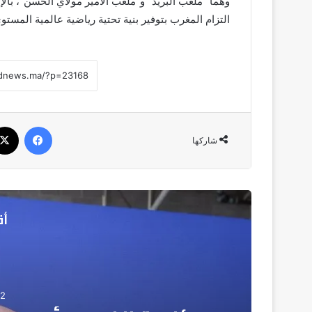
وهما “ملعب البريد” و”ملعب الأمير مولاي الحسن”، بال
التزام المغرب بتوفير بنية تحتية رياضية عالمية المستو
فيسبوك
شاركها
أق
02