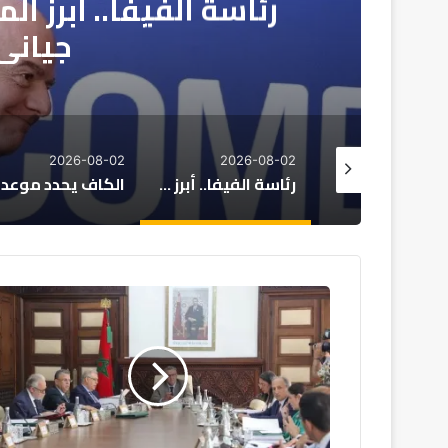
رئاسة الفيفا.. أبرز ا
جياني 
2026-08-02
2026-08-02
2026-08
مع اقتراب نهاية ولاية موتسيبي.. لقجع أبرز المرشحين لرئاسة “الكاف”
رئاسة الفيفا.. أبرز المرشحين المحتملين لخلافة جياني إنفانتينو
ا
ل
ح
ك
و
م
ة
ت