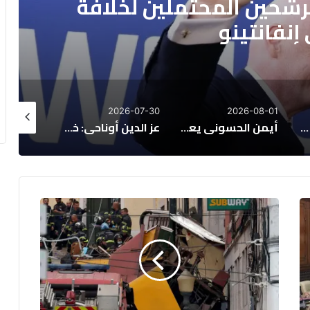
لمرشحين المحتملين لخلافة
إنفانتينو
26-07-28
2026-07-30
2026-08-01
الكاف يحدد موعد قرعة دوري أبطال إفريقيا وكأس الكونفدرالية
أيمن الحسوني يعود إلى الوداد الرياضي بعقد يمتد لموسم واحد
عز الدين أوناحي: خطوات أخيرة نحو الاتحاد السعودي
م
غ
ر
ب
ي
ة
ض
م