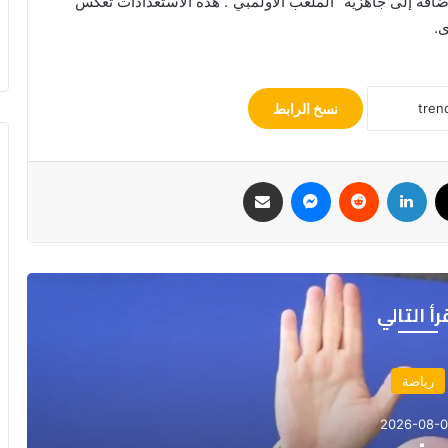
إضافة إلى جاهزية “الملعب الأولمبي”. هذه الاستعدادات تعكس
ى.
نسخ الرابط
‫X
لينكدإن
‏Reddit
ماسنجر
مشاركة عبر البريد
رأ التالي
رياضة
2026-08-