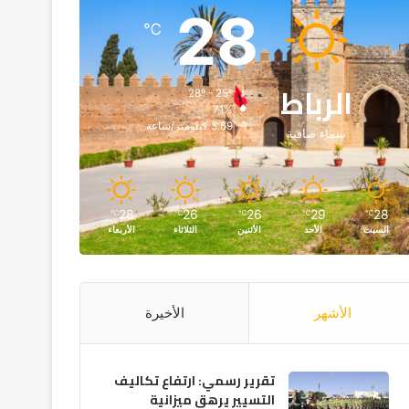
28
℃
الرباط
28º - 25º
71%
3.69 كيلومتر/ساعة
سماء صافية
28
26
26
29
28
℃
℃
℃
℃
℃
السبت
الأحد
الأثنين
الثلاثاء
الأربعاء
الأشهر
الأخيرة
تقرير رسمي: ارتفاع تكاليف
التسيير يرهق ميزانية