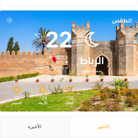
الطقس
22
℃
الرباط
30º - 22º
84%
1.78 كيلومتر/ساعة
سماء صافية
27
28
26
28
30
℃
℃
℃
℃
℃
الأحد
الأثنين
الثلاثاء
الأربعاء
الخميس
الأشهر
الأخيرة