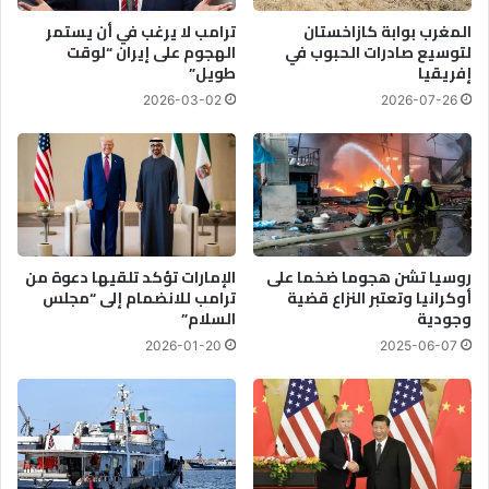
ل
ا
المغرب بوابة كازاخستان
ترامب لا يرغب في أن يستمر
ل
ت
لتوسيع صادرات الحبوب في
الهجوم على إيران “لوقت
ا
س
إفريقيا
طويل”
ح
ن
2026-03-02
2026-07-26
ت
غ
ج
ا
ا
ل
ج
ي
ي
ن
ا
خ
روسيا تشن هجوما ضخما على
الإمارات تؤكد تلقيها دعوة من
ت
أوكرانيا وتعتبر النزاع قضية
ترامب للانضمام إلى “مجلس
وجودية
السلام”
ط
ف
2026-01-20
2025-06-07
و
ا
ف
ي
م
ا