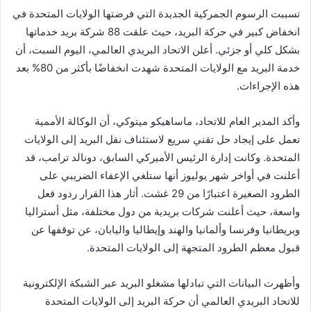
تسببت الرسوم الجمركية الجديدة التي فرضتها الولايات المتحدة في
انخفاض كبير في حركة البريد، حيث علقت 88 شركة بريد خدماتها
بشكل كلي أو جزئي. أعلن الاتحاد البريدي العالمي، اليوم السبت، أن
خدمة البريد مع الولايات المتحدة شهدت انخفاضًا بأكثر من 80% بعد
هذه الإجراءات.
وأكد المدير العام للاتحاد، ماساهيكو ميتوكي، أن الوكالة الأممية
تعمل على إيجاد حل تقني سريع لاستئناف نقل البريد إلى الولايات
المتحدة. وكانت إدارة الرئيس الأميركي السابق، دونالد ترامب، قد
أعلنت في أواخر شهر يوليوز أنها ستلغي الإعفاء الضريبي على
الطرود الصغيرة اعتبارًا من 29 غشت. أثار هذا القرار ردود فعل
واسعة، حيث أعلنت شركات بريدية من دول مختلفة، مثل أستراليا
وبريطانيا وفرنسا وألمانيا والهند وإيطاليا واليابان، عن توقفها عن
قبول معظم الطرود المتجهة إلى الولايات المتحدة.
وأظهرت البيانات التي تبادلها مشغلو البريد عبر الشبكة الإلكترونية
للاتحاد البريدي العالمي أن حركة البريد إلى الولايات المتحدة