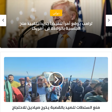
دولي
ترامب يوقع أمراً تنفيذياً جديداً لتقييد منح
الجنسية بالولادة في أمريكا
م
ن
ع
ا
ل
س
ل
ط
ا
منع السلطات للصيد بالقصبة يخرج صيادين للاحتجاج
ت
ل