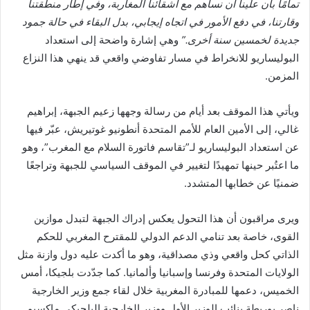
تمامًا بأن علينا أن نساهم مع أشقائنا المغاربة، وفي إطار منطقتنا
وقارتنا، في دفع الأمور في اتجاه إيجابي، بدل البقاء في حالة جمود
جديدة لخمسين سنة أخرى.”
وهي إشارة واضحة إلى استعداد
البوليساريو للانخراط في مسار تفاوضي واقعي قد ينهي هذا النزاع
المزمن.
ويأتي هذا الموقف بعد أيام من رسالة وجهها زعيم الجبهة، إبراهيم
غالي، إلى الأمين العام للأمم المتحدة أنطونيو غوتيريش، عبّر فيها
عن استعداد البوليساريو لـ”تقاسم فاتورة السلام مع المغرب”، وهو
ما اعتُبر حينها تمهيدًا لتغيير في الموقف السياسي للجبهة وتراجعًا
ضمنيًا عن خطابها المتشدد.
ويرى مراقبون أن هذا التحول يعكس إدراك الجبهة لتبدل موازين
القوى، خاصة بعد تنامي الدعم الدولي للمقترح المغربي للحكم
الذاتي كحل واقعي وذي مصداقية، وهو ما أكدت عليه دول وازنة مثل
الولايات المتحدة وفرنسا وإسبانيا وألمانيا. كما جدّدت بلجيكا، أمس
الخميس، دعمها للمبادرة المغربية خلال لقاء جمع وزير الخارجية
ناصر بوريطة بنائب الوزير الأول ووزير الخارجية البلجيكي ماكسيم