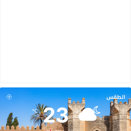
الطقس
23
℃