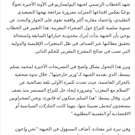
شهد الخطاب الرسمي لجبهة البوليساريو في الآونة الأخيرة تحولًا
نوعيًا يعكس اقتناعها المتزايد بضرورة مراجعة نهجها التصعيدي
التقليدي، واعتماد مقاربة أكثر واقعية تقوم على الحوار والبحث عن
تسوية سلمية للنزاع حول الصحراء المغربية. هذا التغيير في الخطاب
يوحي بأن الجبهة بدأت تُدرك محدودية خياراتها السابقة واستحالة
تحقيق مطالبها عبر الصدام، في ظل المتغيرات الإقليمية والدولية
التي تصب في صالح المقترح المغربي للحكم الذاتي.
وبرز هذا التحول بشكل واضح في التصريحات الأخيرة لمحمد يسلم
بيسط، الذي تقدمه الجبهة كـ”وزير خارجيتها”، خلال ندوة صحفية
بالجزائر العاصمة، حيث تحدث للمرة الأولى بلغة تصالحية عن
“السلام مع المغرب” وضرورة إيجاد حل للنزاع المستمر منذ نصف
قرن. وقال بيسط:
“هذا السلم ستكون له فاتورة، ونحن كصحراويين
مستعدون لتحمل نصيبنا منها، مهما كانت التنازلات السياسية أو
الاقتصادية أو النفسية المطلوبة.”
وفي نبرة غير معتادة، أضاف المسؤول في الجبهة:
“نحن واعون