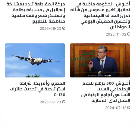
أخنوش: الحكومة ماضية في
حركة المقاطعة تندد بمشاركة
تحقيق تغيير ملموس من شأنه
إسرائيل في مسابقة بطنجة
تعزيز العدالة الاجتماعية
وتستنكر قمع وقفة سلمية
وتحسين المعيش اليومي
مناهضة للتطبيع
للمواطنين
2026-06-23
2025-11-02
أخنوش: 500 درهم للدعم
المغرب وأمريكا: شراكة
الإجتماعي السبب
استراتيجية في تحديث طائرات
الأساسي لتراجع الرغبة في
C-130
العمل لدى المغاربة
2025-07-23
2024-07-12