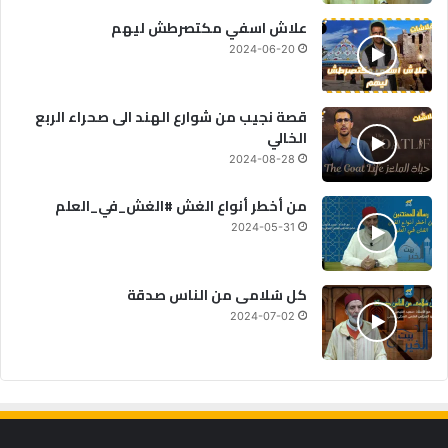
علاش اسفي مكتصرطش ليهم
2024-06-20
قصة نجيب من شوارع الهند الى صحراء الربع
الخالي
2024-08-28
من أخطر أنواع الغش #الغش_في_العلم
2024-05-31
كل سُلامى من الناس صدقة
2024-07-02