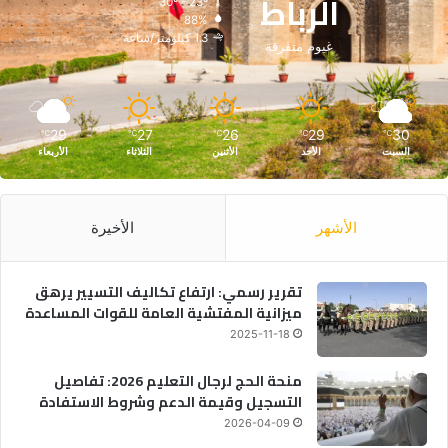
الرباط
30º - 23º
88%
1.3 كيلومتر/ساعة
غيوم متفرقة
29
27
26
29
30
℃
℃
℃
℃
℃
السبت
الأحد
الأثنين
الثلاثاء
الأربعاء
الأشهر
الأخيرة
تقرير رسمي: ارتفاع تكاليف التسيير يرهق
ميزانية المفتشية العامة للقوات المساعدة
2025-11-18
منحة الحج لرجال التعليم 2026: تفاصيل
التسجيل وقيمة الدعم وشروط الاستفادة
2026-04-09