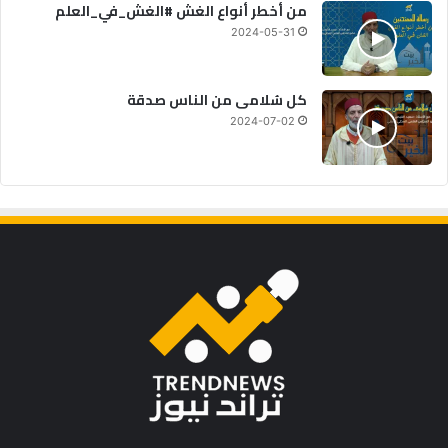
من أخطر أنواع الغش #الغش_في_العلم
2024-05-31
كل سُلامى من الناس صدقة
2024-07-02