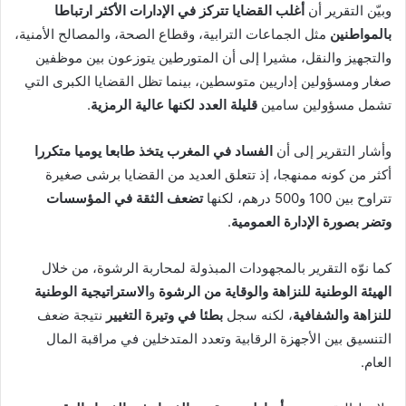
وبيّن التقرير أن
أغلب القضايا تتركز في الإدارات الأكثر ارتباطا
بالمواطنين
مثل الجماعات الترابية، وقطاع الصحة، والمصالح الأمنية،
والتجهيز والنقل، مشيرا إلى أن المتورطين يتوزعون بين موظفين
صغار ومسؤولين إداريين متوسطين، بينما تظل القضايا الكبرى التي
تشمل مسؤولين سامين
قليلة العدد لكنها عالية الرمزية
.
وأشار التقرير إلى أن
الفساد في المغرب يتخذ طابعا يوميا متكررا
أكثر من كونه ممنهجا، إذ تتعلق العديد من القضايا برشى صغيرة
تتراوح بين 100 و500 درهم، لكنها
تضعف الثقة في المؤسسات
وتضر بصورة الإدارة العمومية
.
كما نوّه التقرير بالمجهودات المبذولة لمحاربة الرشوة، من خلال
الهيئة الوطنية للنزاهة والوقاية من الرشوة
و
الاستراتيجية الوطنية
للنزاهة والشفافية
، لكنه سجل
بطئا في وتيرة التغيير
نتيجة ضعف
التنسيق بين الأجهزة الرقابية وتعدد المتدخلين في مراقبة المال
العام.