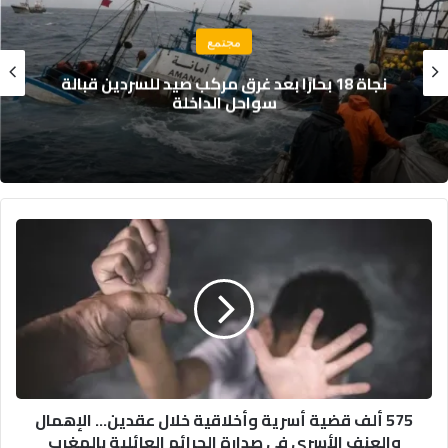
مجتمع
نجاة 18 بحارًا بعد غرق مركب صيد للسردين قبالة
سواحل الداخلة
575
ألف
قضية
أسرية
وأخلاقية
خلال
عقدين...
الإهمال
والعنف
575 ألف قضية أسرية وأخلاقية خلال عقدين... الإهمال
الأسري
والعنف الأسري في صدارة الجرائم العائلية بالمغرب
في