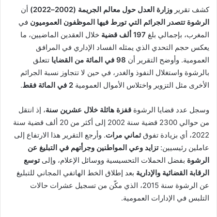
كشف تقرير
وزارة العدل حول معالم الجريمة (2002–2022)
أن
الرشوة تتصدر الجرائم التي تورط فيها الموظفون العموميون
في
المغرب، بإجمالي بلغ
197 ألف قضية
خلال العقدين الماضيين، ما
يعكس حجم التحدي الذي يمثله الفساد الإداري في المرافق
العمومية. وأوضح التقرير أن
98 في المائة من القضايا
تتعلق
بالرشوة واستغلال النفوذ والغدر، في حين لا تتجاوز نسبة الجرائم
الأخرى مثل التزوير واختلاس الأموال العمومية
2 في المائة فقط
.
وسجل عدد قضايا الرشوة
قفزة هائلة خلال عشرين سنة
، إذ انتقل
من حوالي 2300 قضية سنة 2002 إلى أكثر من 20 ألف قضية سنة
2022، أي بزيادة تفوق
ثماني مرات
. وأرجع التقرير هذا الارتفاع إلى
عاملين رئيسيين:
تزايد وعي المواطنين وجرأتهم في التبليغ عن
الرشوة
بفضل الحملات التحسيسية ووسائل الإعلام، وإلى
توسع
الرقابة القضائية والإدارية
بعد إطلاق الخط الهاتفي المجاني للتبليغ
عن الرشوة سنة 2015، الذي مكّن من تسجيل عشرات حالات
التلبس في الإدارات العمومية.