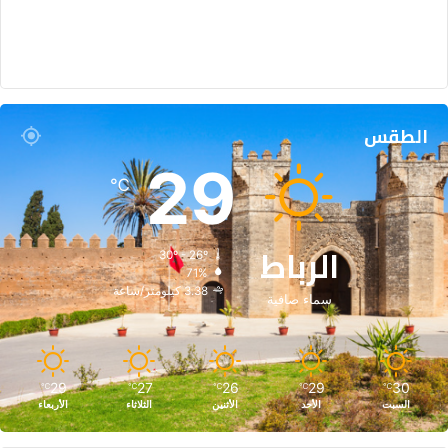
الطقس
29
℃
الرباط
30º - 26º
71%
3.38 كيلومتر/ساعة
سماء صافية
29
27
26
29
30
℃
℃
℃
℃
℃
السبت
الأحد
الأثنين
الثلاثاء
الأربعاء