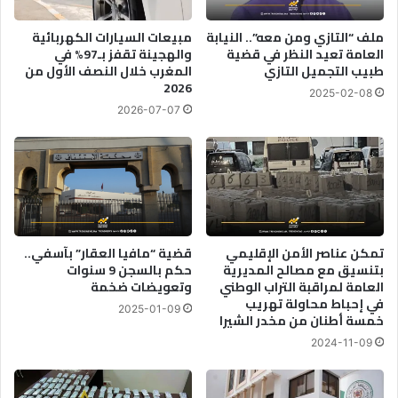
ملف “التازي ومن معه”.. النيابة
مبيعات السيارات الكهربائية
العامة تعيد النظر في قضية
والهجينة تقفز بـ97% في
طبيب التجميل التازي
المغرب خلال النصف الأول من
2026
2025-02-08
2026-07-07
تمكن عناصر الأمن الإقليمي
قضية “مافيا العقار” بآسفي..
بتنسيق مع مصالح المديرية
حكم بالسجن 9 سنوات
العامة لمراقبة التراب الوطني
وتعويضات ضخمة
في إحباط محاولة تهريب
2025-01-09
خمسة أطنان من مخدر الشيرا
2024-11-09