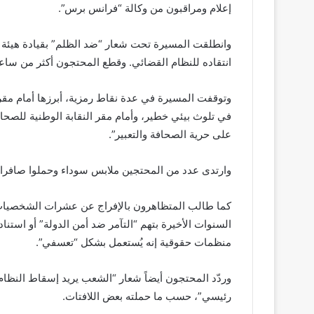
إعلام ومراقبون من وكالة “فرانس برس”.
وانطلقت المسيرة تحت شعار “ضد الظلم” بقيادة هيئة 
انتقاده للنظام القضائي. وقطع المحتجون أكثر من سا
وتوقفت المسيرة في عدة نقاط رمزية، أبرزها أمام مقر
في تلوث بيئي خطير، وأمام مقر النقابة الوطنية للصحا
على حرية الصحافة والتعبير”.
وارتدى عدد من المحتجين ملابس سوداء وحملوا صافرات 
كما طالب المتظاهرون بالإفراج عن عشرات الشخصيات 
منظمات حقوقية إنه يُستعمل بشكل “تعسفي”.
وردّد المحتجون أيضاً شعار “الشعب يريد إسقاط النظ
رئيسي”، حسب ما حملته بعض اللافتات.