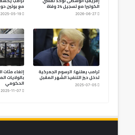
إفريقيا الوسطى تؤكد تفشي
ترامب يكشف
الكوليرا مع تسجيل 24 وفاة
مع بوتين حول
2025-05-19
2026-06-27
ترامب يعلنها: الرسوم الجمركية
إلغاء مئات ال
تدخل حيز التنفيذ الشهر المقبل
بالولايات ال
الحكومي
2025-07-05
2025-11-07