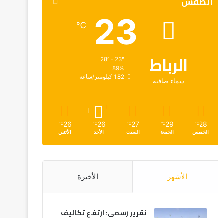
الطقس
23
℃
الرباط
28º - 23º
89%
1.82 كيلومتر/ساعة
سماء صافية
26
26
27
29
28
℃
℃
℃
℃
℃
الخميس
الجمعة
السبت
الأحد
الأثنين
الأشهر
الأخيرة
تقرير رسمي: ارتفاع تكاليف