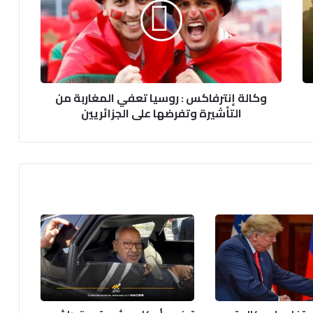
روسيا
تعفي
المغاربة
من
التأشيرة
وتفرضها
وكالة إنترفاكس : روسيا تعفي المغاربة من
على
التأشيرة وتفرضها على الجزائريين
الجزائريين