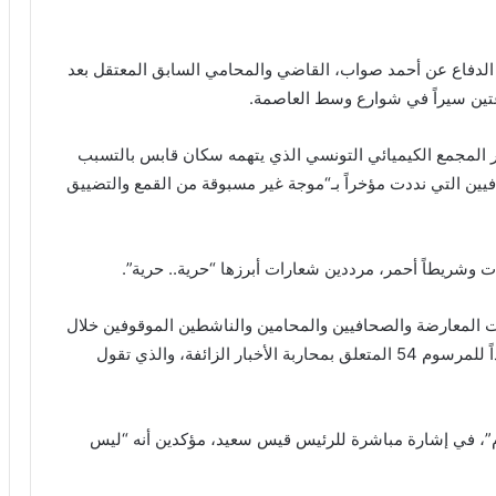
الدفاع عن أحمد صواب، القاضي والمحامي السابق المعتقل بعد
عتين سيراً في شوارع وسط العاصمة.
 المجمع الكيميائي التونسي الذي يتهمه سكان قابس بالتسبب
فيين التي نددت مؤخراً بـ“موجة غير مسبوقة من القمع والتضييق
وشريطاً أحمر، مرددين شعارات أبرزها “حرية.. حرية”.
المعارضة والصحافيين والمحامين والناشطين الموقوفين خلال
السنوات الأخيرة بتهم “التآمر ضد أمن الدولة” أو استناداً للمرسوم 54 المتعلق بمحاربة الأخبار الزائفة، والذي تقول
ام”، في إشارة مباشرة للرئيس قيس سعيد، مؤكدين أنه “ليس