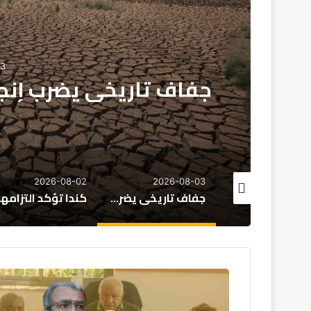
دولي
2026-08-03
يخي يضرب إنجلترا وويلز.. الأسوأ منذ
2
2026-08-02
2026-08-03
منظمة الصحة العالمية تطلب دعماً إضافياً لمواجهة تفشي إيبولا في الكونغو
جفاف تاريخي يضرب إنجلترا وويلز.. الأسوأ منذ 1836
كندا تؤكد التزامها بتعزيز العلاقات المغربية الكندية وتوسيع مجالات التعاون
التكتل
الحقوقي
شريط