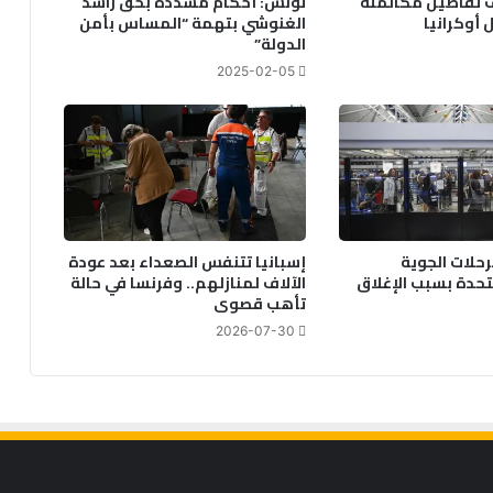
 تفاصيل مكالمته
تونس: أحكام مشددة بحق راشد
 أوكرانيا
الغنوشي بتهمة “المساس بأمن
الدولة”
2025-02-05
رحلات الجوية
إسبانيا تتنفس الصعداء بعد عودة
متحدة بسبب الإغلاق
الآلاف لمنازلهم.. وفرنسا في حالة
تأهب قصوى
2026-07-30