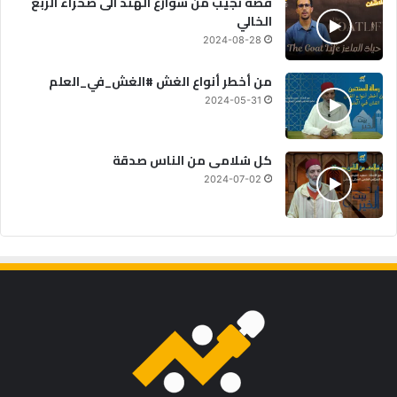
قصة نجيب من شوارع الهند الى صحراء الربع
الخالي
2024-08-28
من أخطر أنواع الغش #الغش_في_العلم
2024-05-31
كل سُلامى من الناس صدقة
2024-07-02