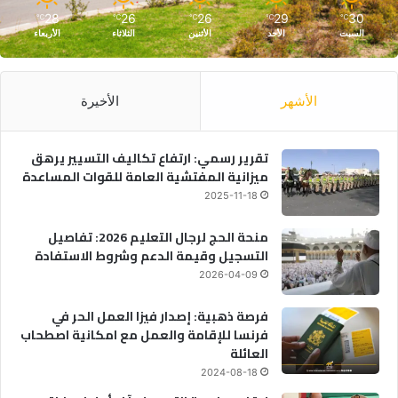
28
26
26
29
30
℃
℃
℃
℃
℃
السبت
الأحد
الأثنين
الثلاثاء
الأربعاء
الأشهر
الأخيرة
تقرير رسمي: ارتفاع تكاليف التسيير يرهق
ميزانية المفتشية العامة للقوات المساعدة
2025-11-18
منحة الحج لرجال التعليم 2026: تفاصيل
التسجيل وقيمة الدعم وشروط الاستفادة
2026-04-09
فرصة ذهبية: إصدار فيزا العمل الحر في
فرنسا للإقامة والعمل مع امكانية اصطحاب
العائلة
2024-08-18