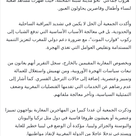
“هروب جماعي” نحو مدينة سبتة المحتلة، حيث ظهرت مشاهد صعبة
لنساء وأطفال وقاصرين يحاولون العبور.
وأكدت الجمعية أن الحل لا يكمن في تشديد المراقبة الساحلية
والحدودية، بل في معالجة الأسباب الأساسية التي تدفع الشباب إلى
ركوب “قوارب الموت”، مع ضرورة دعم دولي للمغرب لتعزيز التنمية
المستدامة وتقليص العوامل التي تغذي الهجرة.
وبخصوص المغاربة المقيمين بالخارج، سجل التقرير أنهم يعانون من
تبعات سياسات الهجرة الأوروبية، ومن تهميش واستغلال للعمالة
وتمييز وعنصرية، إضافة إلى حالات الترحيل القسري. كما أشار إلى
عدم رضاهم عن الخدمات التي تقدمها القنصليات المغربية وضعف
التمثيلية السياسية، وتأخر معالجة ملفاتهم.
وذكرت الجمعية أن عددا كبيرا من المهاجرين المغاربة يواجهون تمييزا
وعنصرية أو يعيشون ظروفا قاسية في دول مثل تركيا واليونان
والبوسنة والجزائر وليبيا، مؤكدة أن الوضع في ليبيا خطير للغاية
ويستدعي تدخلا عاجلا من الدولة المغربية لإنقاذ مواطنيها.