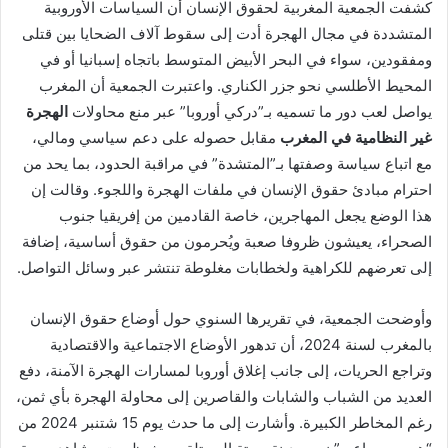
كشفت الجمعية المغربية لحقوق الإنسان أن السياسات الأوروبية
المتشددة في مجال الهجرة أدت إلى سقوط آلاف الضحايا بين قتلى
ومفقودين، سواء في البحر الأبيض المتوسط باتجاه إسبانيا أو في
المحيط الأطلسي نحو جزر الكناري. واعتبرت الجمعية أن المغرب
يواصل لعب دور ما تسميه بـ”دركي أوروبا” عبر منع محاولات
الهجرة
غير النظامية في المغرب
مقابل حصوله على دعم سياسي ومالي،
مع اتباع سياسة وصفتها بـ”المتشدة” في مراقبة الحدود، بما يحد من
احترام مبادئ حقوق الإنسان في ملفات الهجرة واللجوء. وقالت إن
هذا الوضع يجعل المهاجرين، خاصة القادمين من إفريقيا جنوب
الصحراء، يعيشون ظروفا صعبة ويُحرمون من حقوق أساسية، إضافة
إلى تعرضهم للكراهية ولخطابات مغلوطة تنتشر عبر وسائل التواصل.
وأوضحت الجمعية، في تقريرها السنوي حول أوضاع حقوق الإنسان
بالمغرب لسنة 2024، أن تدهور الأوضاع الاجتماعية والاقتصادية
وتراجع الحريات، إلى جانب إغلاق أوروبا لمسارات الهجرة الآمنة، دفع
العديد من الشباب والشابات والقاصرين إلى محاولة الهجرة بأي ثمن،
رغم المخاطر الكبيرة. وأشارت إلى ما حدث يوم 15 شتنبر 2024 من