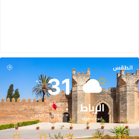
الطقس
31
℃
الرباط
31º - 25º
63%
4.19 كيلومتر/ساعة
غيوم متفرقة