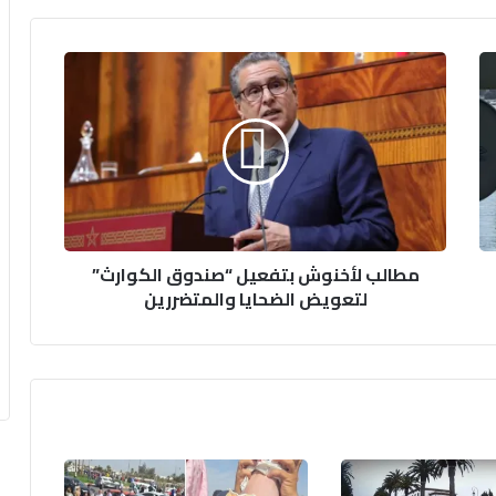
مطالب
لأخنوش
بتفعيل
“صندوق
الكوارث”
لتعويض
الضحايا
والمتضررين
مطالب لأخنوش بتفعيل “صندوق الكوارث”
لتعويض الضحايا والمتضررين