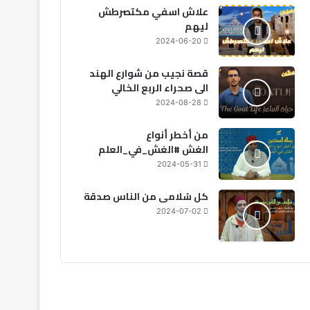
علاش اسفي مكتصرطش
ليهم
2024-06-20
قصة نجيب من شوارع الهند
الى صحراء الربع الخالي
2024-08-28
من أخطر أنواع
الغش #الغش_في_العلم
2024-05-31
كل سُلامى من الناس صدقة
2024-07-02