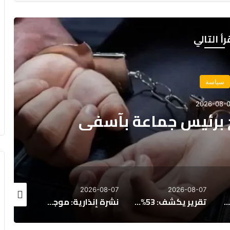
رأ التالي
نجاة 18
آسفي
2026-08-07
2026-08-07
2026-08-0
تقرير يكشف: 53% من المغاربة يفكرون في الهجرة، و65% يرفضون عمل الأجانب
نشرة إنذارية: موجة حر وزخات رعدية بعدد من مناطق المملكة