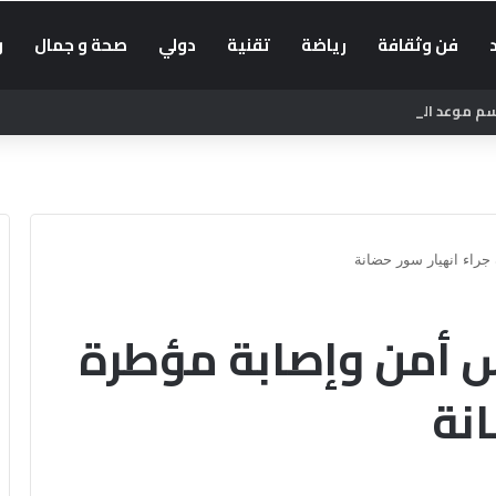
فن وثقافة
رياضة
تقنية
دولي
صحة و جمال
و
موعد الدخول المدرسي 2026-2027
جراء انهيار سور حضانة
رس أمن وإصابة مؤطرة
انة