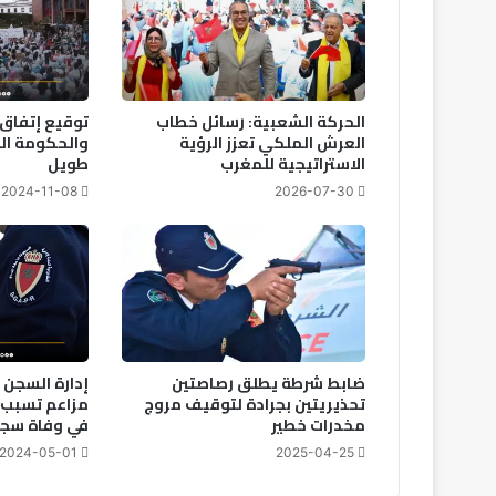
الحركة الشعبية: رسائل خطاب
توقيع إتفاق 
العرش الملكي تعزز الرؤية
والحكومة الم
الاستراتيجية للمغرب
طويل
2024-11-08
2026-07-30
ضابط شرطة يطلق رصاصتين
إدارة السجن 
تحذيريتين بجرادة لتوقيف مروج
مزاعم تسبب 
مخدرات خطير
في وفاة سجي
2024-05-01
2025-04-25