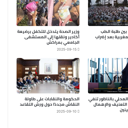
بين طلبة الطب
وزير الصحة يتدخل للتكفل برضيعة
غربية بعد إضراب
أكادير ونقلها إلى المستشفى
الجامعي بمراكش
2025-09-15
المحلي بالناظور تنفي
الحكومة والنقابات على طاولة
التعنيف والإهمال
النقاش مجددًا حول ورش التقاعد
نين
2025-09-10