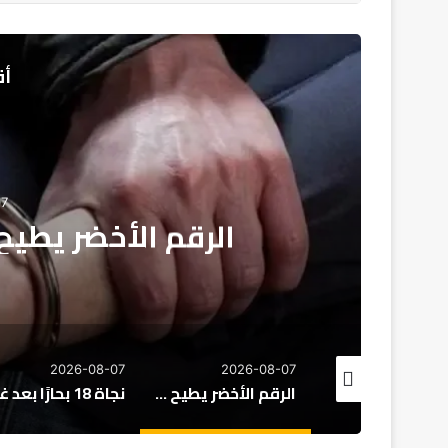
أق
سياسة
2026-08-07
رقم الأخضر يطيح برئيس جماعة ب
7
2026-08-07
2026-08-07
المغرب يُعزز منظومة تكوين كرة القدم بقواعد تنظيمية جديدة
الرقم الأخضر يطيح برئيس جماعة بآسفي
نجاة 18 بحارًا بعد غرق مركب صيد للسردين قبالة سواحل الداخلة