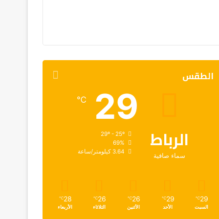
الطقس
29
℃
الرباط
29º - 25º
69%
3.64 كيلومتر/ساعة
سماء صافية
28
26
26
29
29
℃
℃
℃
℃
℃
السبت
الأحد
الأثنين
الثلاثاء
الأربعاء