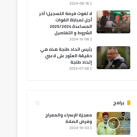
2024-08-18
لا تفوت فرصة التسجيل! آخر
أجل لمباراة القوات
المساعدة 2025/2024
الشروط و التفاصيل
2024-10-08
مجتمع
رئيس اتحاد طنجة هذه هي
حقيقة العثور على لاعبي
2026-08-07
إتحاد طنجة
 بحارًا بعد غرق مركب صيد للسردين قبالة
2024-07-06
سواحل الداخلة
برامج
-08-06
2026-08-06
2026-08-06
معجزة الإسراء والمعراج
تنسيقية الموظفين تطالب بإدراج “التوقيت الميسر” في الحوار الاجتماعي
الحكومة: اعتماد نظام 8 ساعات إلزامي في الحراسة الخاصة ومنع صفقات 12 ساعة
المغرب: أجواء حارة وزخات مطرية متوقعة يوم الجمعة
وفرض الصلاة
2024-10-03