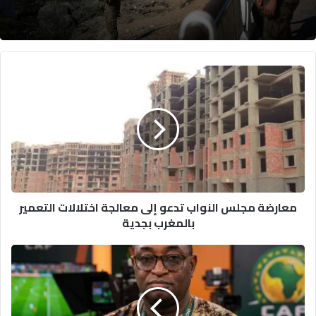
معارضة
مجلس
النواب
تدعو
إلى
معالجة
اختلالات
التعمير
بالمغرب
معارضة مجلس النواب تدعو إلى معالجة اختلالات التعمير
بجدية
بالمغرب بجدية
النيابة
العامة
توضح
حقيقة
وفاة