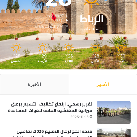
الرباط
30º - 24º
78%
3.14 كيلومتر/ساعة
سماء صافية
28
29
26
28
30
℃
℃
℃
℃
℃
الأحد
الأثنين
الثلاثاء
الأربعاء
الخميس
الأشهر
الأخيرة
تقرير رسمي: ارتفاع تكاليف التسيير يرهق
ميزانية المفتشية العامة للقوات المساعدة
2025-11-18
منحة الحج لرجال التعليم 2026: تفاصيل