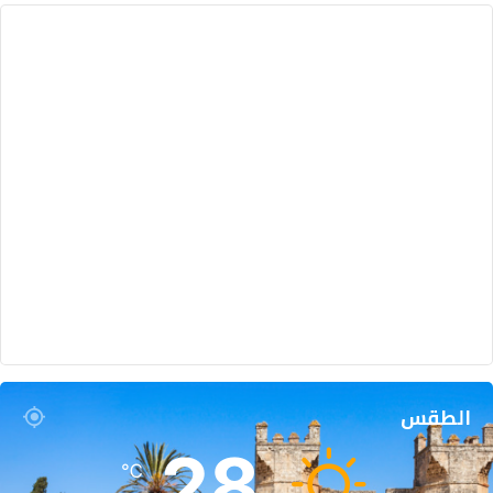
الطقس
28
℃