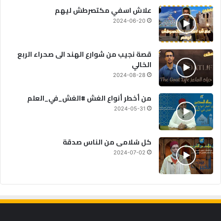
علاش اسفي مكتصرطش ليهم
2024-06-20
قصة نجيب من شوارع الهند الى صحراء الربع
الخالي
2024-08-28
من أخطر أنواع الغش #الغش_في_العلم
2024-05-31
كل سُلامى من الناس صدقة
2024-07-02