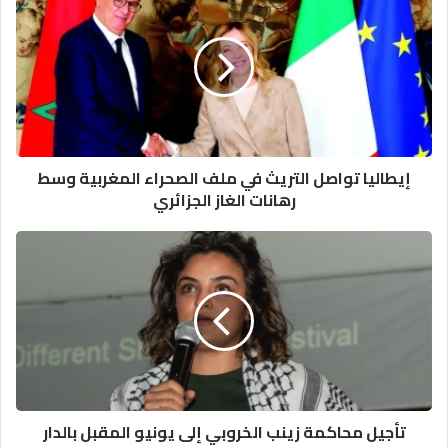
تواصل
التريث
في
ملف
الصحراء
المغربية
وسط
رهانات
إيطاليا تواصل التريث في ملف الصحراء المغربية وسط
الغاز
رهانات الغاز الجزائري
الجزائري
تأجيل
محاكمة
زينب
الخروبي
إلى
يونيو
المقبل
بالدار
البيضاء
تأجيل محاكمة زينب الخروبي إلى يونيو المقبل بالدار