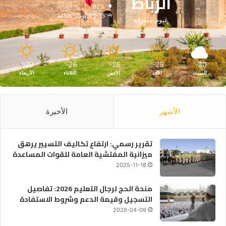
الرباط
82%
0.75 كيلومتر/ساعة
غيوم متفرقة
29
26
26
29
30
℃
℃
℃
℃
℃
السبت
الأحد
الأثنين
الثلاثاء
الأربعاء
الأشهر
الأخيرة
تقرير رسمي: ارتفاع تكاليف التسيير يرهق
ميزانية المفتشية العامة للقوات المساعدة
2025-11-18
منحة الحج لرجال التعليم 2026: تفاصيل
التسجيل وقيمة الدعم وشروط الاستفادة
2026-04-09