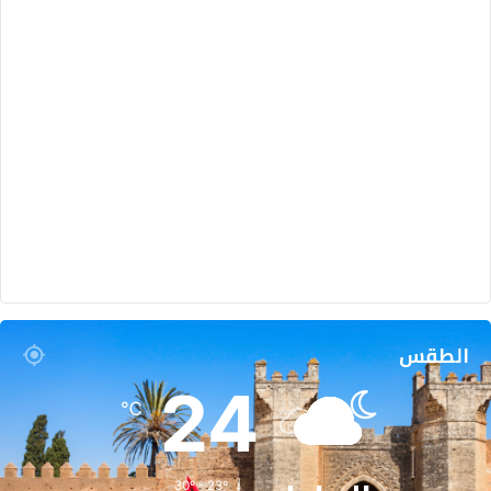
الطقس
24
℃
30º - 23º