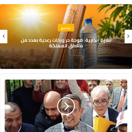
مجتمع
نشرة إنذارية: موجة حر وزخات رعدية بعدد من
مناطق المملكة
مصطفى
لخصم
أمام
القضاء..
تأجيل
محاكمته
في
قضية
تبديد