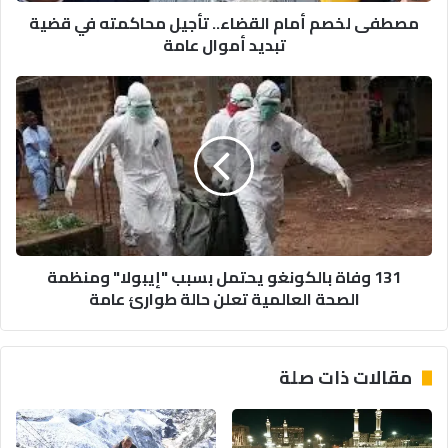
مصطفى لخصم أمام القضاء.. تأجيل محاكمته في قضية
أموال
تبديد أموال عامة
عامة
131
وفاة
بالكونغو
يحتمل
بسبب
"إيبولا"
ومنظمة
الصحة
العالمية
131 وفاة بالكونغو يحتمل بسبب "إيبولا" ومنظمة
تعلن
الصحة العالمية تعلن حالة طوارئ عامة
حالة
طوارئ
عامة
مقالات ذات صلة