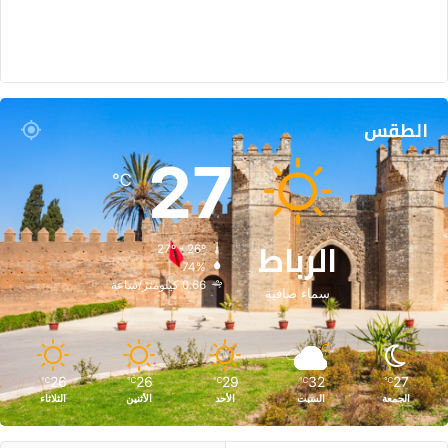
الطقس
27
℃
الرباط
27º - 26º
74%
0.66 كيلومتر/ساعة
سماء صافية
26
26
29
32
27
℃
℃
℃
℃
℃
الجمعة
السبت
الأحد
الأثنين
الثلاثاء