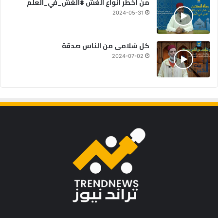
من أخطر أنواع الغش #الغش_في_العلم
2024-05-31
كل سُلامى من الناس صدقة
2024-07-02