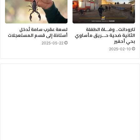
تارودانت.. وفـ.ـاة الطفلة
لسعة عقرب سامة تُدخل
الثانية ضحية حـ.ـريق مأساوي
أستاذة إلى قسم المستعجلات
بحي أحفير
2025-05-22
2025-02-10