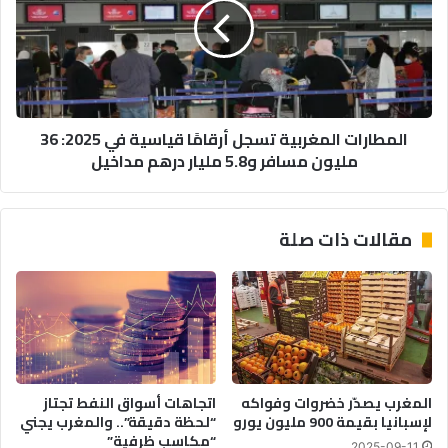
أرقامًا
قياسية
في
2025:
36
مليون
المطارات المغربية تسجل أرقامًا قياسية في 2025: 36
مسافر
مليون مسافر و5.8 مليار درهم مداخيل
و5.8
مليار
درهم
مداخيل
مقالات ذات صلة
المغرب يصدّر خضروات وفواكه
اتجاهات أسواق النفط تجتاز
لإسبانيا بقيمة 900 مليون يورو
“لحظة دقيقة”.. والمغرب يجني
“مكاسب ظرفية”
2025-09-11