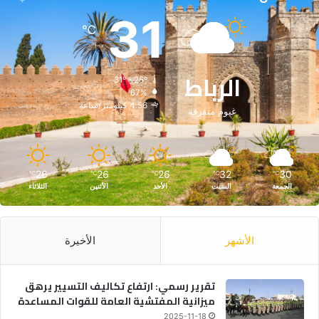
31
℃
الرباط
31º - 26º
67%
4.56 كيلومتر/ساعة
غيوم متفرقة
26
26
26
32
30
℃
℃
℃
℃
℃
الجمعة
السبت
الأحد
الأثنين
الثلاثاء
الأشهر
الأخيرة
تقرير رسمي: ارتفاع تكاليف التسيير يرهق
ميزانية المفتشية العامة للقوات المساعدة
2025-11-18