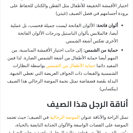
اختيار الأقمشة الخفيفة للأطفال مثل القطن والكتان للحفاظ على
برودة أجسامهم في فصل الصيف (غيتي)
ألوان فاتحة:
الألوان الفاتحة ليست جميلة فحسب، بل عملية
أيضا، فالملابس بألوان الباستيل ودرجات الألوان الفاتحة
الأخرى تعكس أشعة الشمس.
حماية من الشمس:
إلى جانب اختيار الأقمشة المناسبة، من
المهم أيضا حماية الأطفال من أشعة الشمس الضارة. لذا فمن
المفيد دائما
حماية الأطفال من الشمس
بواسطة النظارات
الشمسية والقبعات ذات الحواف العريضة التي تغطي الجبهة.
البدلة بقَصة فضفاضة تمثل نجمة الموضة الرجالي هذا الصيف
(بيكسابي)
أناقة الرجل هذا الصيف
تمثل الراحة والأناقة عنوان
الموضة الرجالية
في الصيف؛ حيث تعتمد
الموضة على القصات الواسعة والألوان الجذابة النابضة بالحياة،
ويُعتبر القميص الأبيض قطعة مثالية للرجل لمواجهة درجات الحرارة