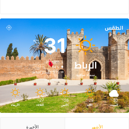
الطقس
31
℃
الرباط
31º - 26º
64%
3.75 كيلومتر/ساعة
سماء صافية
29
27
26
29
30
℃
℃
℃
℃
℃
السبت
الأحد
الأثنين
الثلاثاء
الأربعاء
الأشهر
الأخيرة