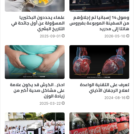
مغيث؟؟
وصول 14 إسبانيا تم إجلاؤهم
علماء يحددون البكتيريا
من السفينة الموبوءة بفيروس
المسؤولة عن أول جائحة في
هانتا إلى مدريد
التاريخ البشري
2025-09-01
2026-05-10
تعرف على التقنية الواعدة
احذر.. الكرش قد يكون علامة
لعلاج الرجفان الأذيني
على مشاكل صحية أكبر من
زيادة الوزن
2024-08-16
2025-03-22