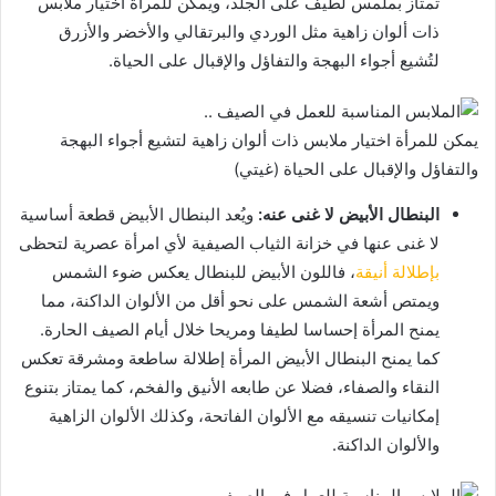
تمتاز بملمس لطيف على الجلد، ويمكن للمرأة اختيار ملابس
ذات ألوان زاهية مثل الوردي والبرتقالي والأخضر والأزرق
لتُشيع أجواء البهجة والتفاؤل والإقبال على الحياة.
يمكن للمرأة اختيار ملابس ذات ألوان زاهية لتشيع أجواء البهجة
والتفاؤل والإقبال على الحياة (غيتي)
البنطال الأبيض لا غنى عنه:
ويُعد البنطال الأبيض قطعة أساسية
لا غنى عنها في خزانة الثياب الصيفية لأي امرأة عصرية لتحظى
بإطلالة أنيقة
، فاللون الأبيض للبنطال يعكس ضوء الشمس
ويمتص أشعة الشمس على نحو أقل من الألوان الداكنة، مما
يمنح المرأة إحساسا لطيفا ومريحا خلال أيام الصيف الحارة.
كما يمنح البنطال الأبيض المرأة إطلالة ساطعة ومشرقة تعكس
النقاء والصفاء، فضلا عن طابعه الأنيق والفخم، كما يمتاز بتنوع
إمكانيات تنسيقه مع الألوان الفاتحة، وكذلك الألوان الزاهية
والألوان الداكنة.