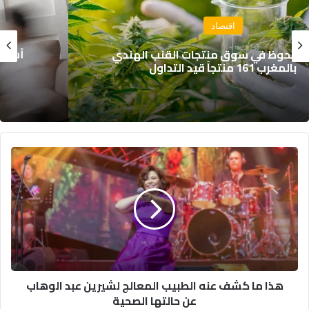
صحة و جمال
أسر مرضى تشتت الانتباه تلوح بالاحتجاج بسبب
النقص الحاد في الأدوية الأساسية
هذا
ما
كشف
عنه
الطبيب
المعالج
لشيرين
عبد
الوهاب
هذا ما كشف عنه الطبيب المعالج لشيرين عبد الوهاب
عن
عن حالتها الصحية
حالتها