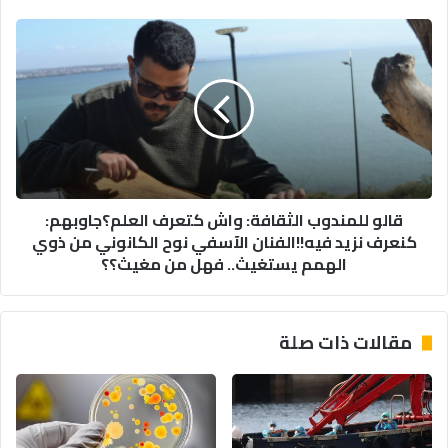
الصحية
قالو
للمندوب
الثقافة:
واش
كتعرف
العلم؟
جاوبهم:
كنعرف
نزيد
قالو للمندوب الثقافة: واش كتعرف العلم؟جاوبهم:
فيه!!
كنعرف نزيد فيه!!الفنان الآسفي نوح الكانوني من ذوي
الفنان
الهمم يستغيث.. فهل من مغيث؟؟
الآسفي
نوح
الكانوني
من
مقالات ذات صلة
ذوي
الهمم
يستغيث..
فهل
من