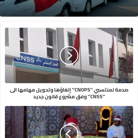
صدمة
لمنتسبي
‘’CNOPS’’
إلغاؤها
وتحويل
مهامها
الى
‘’CNSS’’
وفق
صدمة لمنتسبي ‘’CNOPS’’ إلغاؤها وتحويل مهامها الى
مشروع
‘’CNSS’’ وفق مشروع قانون جديد
قانون
جديد
أمير
المؤمنين
يحيي
حفلا
دينيا