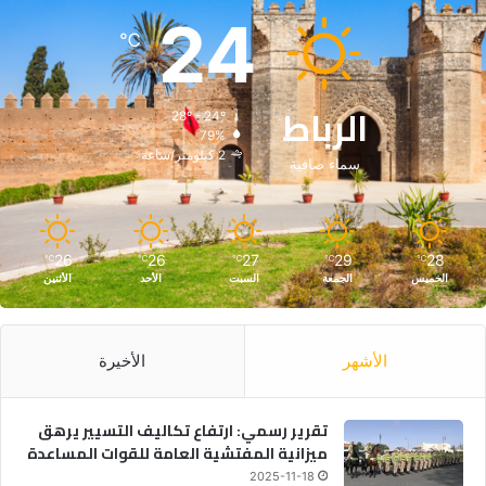
24
℃
الرباط
28º - 24º
79%
2 كيلومتر/ساعة
سماء صافية
26
26
27
29
28
℃
℃
℃
℃
℃
الخميس
الجمعة
السبت
الأحد
الأثنين
الأشهر
الأخيرة
تقرير رسمي: ارتفاع تكاليف التسيير يرهق
ميزانية المفتشية العامة للقوات المساعدة
2025-11-18