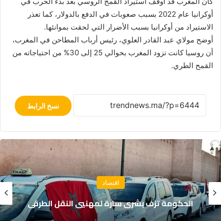
كان المغرب قد أوقف استيراد القمح الروسي بعد بدء الحرب في
أوكرانيا عام 2022 بسبب صعوبات في الدفع بالدولار، كما تعذر
الاستيراد من أوكرانيا بسبب الأضرار التي لحقت بموانئها.
أوضح مولاي عبد القادر العلوي، رئيس أرباب المطاحن في المغرب،
أن روسيا كانت تزود المغرب بحوالي 25 إلى 30% من احتياجاته من
القمح الطري.
نسخ الرابط
اقتصاد
تراجع عجز السيولة البنكية في المغرب إلى 138
مليار درهم خلال يوليوز الماضي