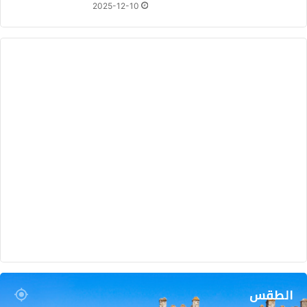
2025-12-10
ن
ت
خ
ا
ب
ه
أ
م
ي
ن
ا
ع
ا
م
ا
ل
ح
ز
ب
ا
الطقس
ل