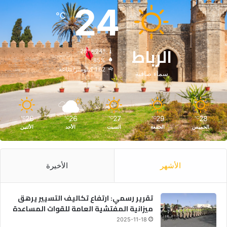
ع
24
د
℃
ا
ل
ة
الرباط
28º - 24º
و
85%
ا
1.62 كيلومتر/ساعة
سماء صافية
ل
ت
ن
م
26
26
27
29
28
℃
℃
℃
℃
℃
ي
الخميس
الجمعة
السبت
الأحد
الأثنين
ة
الأشهر
الأخيرة
تقرير رسمي: ارتفاع تكاليف التسيير يرهق
ميزانية المفتشية العامة للقوات المساعدة
2025-11-18