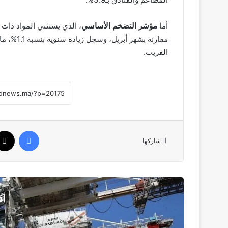
أما
مؤشر التضخم الأساسي
، الذي يستثني المواد ذات
مقارنة بش
القريب.
فيسبوك
شاركها
أق