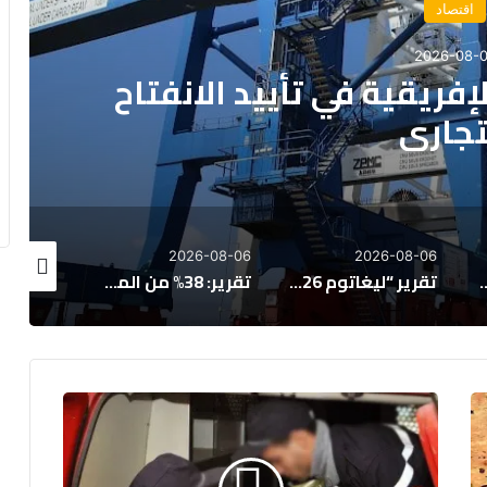
اقتصاد
2026-08-
يات الكبرى لمشروع قانون
2027
26-08-06
2026-08-06
2026-08-06
يغاتوم 2026”: المغرب يتقدم اقتصادياً لكن تحديات التعليم والصحة تعرقل الازدهار
تقرير: 38% من المغاربة يخصصون أكثر من 40% من دخلهم لسداد القروض
تراجع مرتقب بـ 40% في إنتاج الزيتون المغربي الموسم المقبل
ا
ل
ع
ث