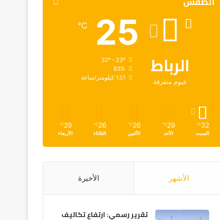
الطقس
25
℃
الرباط
32º - 23º
83%
1.51 كيلومتر/ساعة
غيوم متفرقة
29
26
26
29
32
℃
℃
℃
℃
℃
السبت
الأحد
الأثنين
الثلاثاء
الأربعاء
الأشهر
الأخيرة
تقرير رسمي: ارتفاع تكاليف