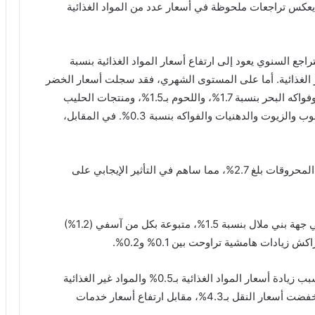
ما يعكس تراجعات ملحوظة في أسعار عدد من المواد الغذائية
اجع السنوي يعود إلى ارتفاع أسعار المواد الغذائية بنسبة
% في أسعار المواد غير الغذائية. أما على المستوى الشهري، فقد سجلت أسعار الخضر
تراجعًا كبيرًا بلغ 2.1%، متبوعة بانخفاض أسعار السمك وفواكه البحر بنسبة 1.7%، واللحوم بـ1.5%، ومنتجات الحليب
والجبن والبيض بـ1.0%. كما انخفضت أسعار الخبز والحبوب والزيوت والدهنيات والفواكه بنسبة 0.3%. في المقابل،
أما المواد غير الغذائية، فقد شهدت انخفاضًا في أسعار المحروقات بلغ 2.7%، مما ساهم في التأثير الإيجابي على
من حيث التوزيع الجغرافي، سُجلت أبرز الانخفاضات في جهة بني ملال بنسبة 1.5%، متبوعة بكل من آسفي (1.2%)
وعلى أساس سنوي، ارتفع الرقم الاستدلالي بـ0.4% بسبب زيادة أسعار المواد الغذائية بـ0.5% والمواد غير الغذائية
بـ0.3%. وقد شهدت بعض القطاعات تباينًا واضحًا، إذ انخفضت أسعار النقل بـ4.3%، مقابل ارتفاع أسعار خدمات