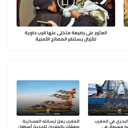
و
ر
ع
ل
ى
العثور على رضيعة متخلى عنها قرب حاوية
ر
للأزبال يستنفر المصالح الأمنية
ض
ي
ع
ة
م
ت
خ
ل
ى
ع
ن
ه
ا
ق
البحري في المغرب
المغرب يعزز ترسانته العسكرية:
ر
غير مسبوق في
صفقات بالملايين لتحديث أسطول
ب