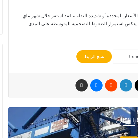
 الأسعار المحددة أو شديدة التقلب، فقد استقر خلال شهر ماي
هر أبريل، وسجل زيادة سنوية بنسبة 1.1%، ما يعكس استمرار الضغوط التضخمية المتوسطة على المدى
نسخ الرابط
‫X
لينكدإن
‏Reddit
ماسنجر
مشاركة عبر البريد
رأ التالي