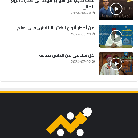
قصة نجيب من شوارع الهند الى صحراء الربع
الخالي
2024-08-28
من أخطر أنواع الغش #الغش_في_العلم
2024-05-31
كل سُلامى من الناس صدقة
2024-07-02