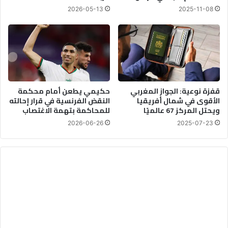
ق
2026-05-13
2025-11-08
م
م
ع
ا
م
ل
ا
قفزة نوعية: الجواز المغربي
حكيمي يطعن أمام محكمة
ت
الأقوى في شمال أفريقيا
النقض الفرنسية في قرار إحالته
ق
ويحتل المركز 67 عالميًا
للمحاكمة بتهمة الاغتصاب
ي
ا
2026-06-26
2025-07-23
س
ي
و
ت
و
ا
ص
ل
ا