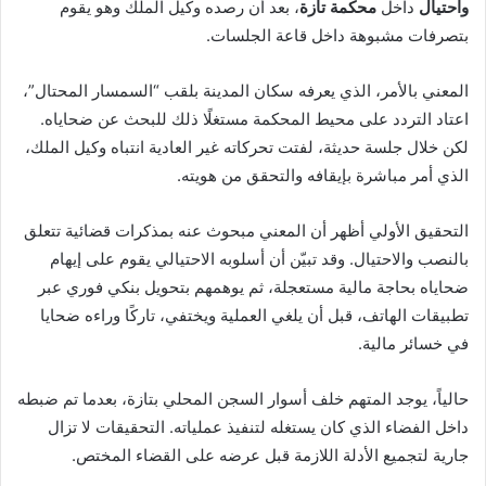
واحتيال
داخل
محكمة تازة
، بعد أن رصده وكيل الملك وهو يقوم
بتصرفات مشبوهة داخل قاعة الجلسات.
المعني بالأمر، الذي يعرفه سكان المدينة بلقب “السمسار المحتال”،
اعتاد التردد على محيط المحكمة مستغلًا ذلك للبحث عن ضحاياه.
لكن خلال جلسة حديثة، لفتت تحركاته غير العادية انتباه وكيل الملك،
الذي أمر مباشرة بإيقافه والتحقق من هويته.
التحقيق الأولي أظهر أن المعني مبحوث عنه بمذكرات قضائية تتعلق
بالنصب والاحتيال. وقد تبيّن أن أسلوبه الاحتيالي يقوم على إيهام
ضحاياه بحاجة مالية مستعجلة، ثم يوهمهم بتحويل بنكي فوري عبر
تطبيقات الهاتف، قبل أن يلغي العملية ويختفي، تاركًا وراءه ضحايا
في خسائر مالية.
حالياً، يوجد المتهم خلف أسوار السجن المحلي بتازة، بعدما تم ضبطه
داخل الفضاء الذي كان يستغله لتنفيذ عملياته. التحقيقات لا تزال
جارية لتجميع الأدلة اللازمة قبل عرضه على القضاء المختص.