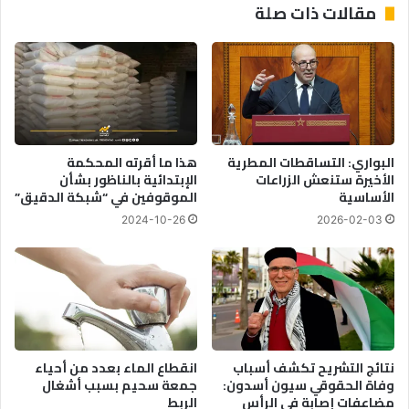
مقالات ذات صلة
ت
ل
ي
ل
ا
م
ط
ح
ي
ا
إ
ف
ل
ظ
ى
ة
البواري: التساقطات المطرية
هذا ما أقرته المحكمة
أ
ا
الأخيرة ستنعش الزراعات
الإبتدائية بالناظور بشأن
ق
ل
الأساسية
الموقوفين في “شبكة الدقيق”
ل
ع
2024-10-26
2026-02-03
م
ق
ن
ا
3
ر
0
ي
%
ة
ت
ح
ق
نتائج التشريح تكشف أسباب
انقطاع الماء بعدد من أحياء
ق
وفاة الحقوقي سيون أسدون:
جمعة سحيم بسبب أشغال
مضاعفات إصابة في الرأس
الربط
ر