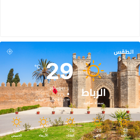
الطقس
29
℃
الرباط
29º - 24º
72%
4.25 كيلومتر/ساعة
سماء صافية
27
27
26
29
28
℃
℃
℃
℃
℃
الأحد
الأثنين
الثلاثاء
الأربعاء
الخميس