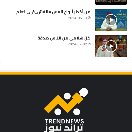
من أخطر أنواع الغش #الغش_في_العلم
2024-05-31
كل سُلامى من الناس صدقة
2024-07-02