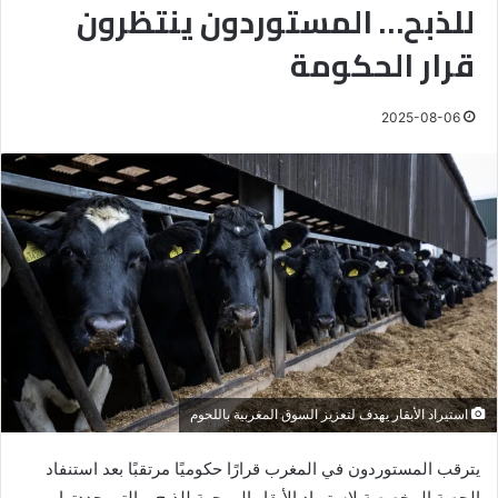
للذبح… المستوردون ينتظرون
قرار الحكومة
2025-08-06
استيراد الأبقار يهدف لتعزيز السوق المغربية باللحوم
يترقب المستوردون في المغرب قرارًا حكوميًا مرتقبًا بعد استنفاد
الحصة المخصصة لاستيراد الأبقار الموجهة للذبح، والتي حددتها