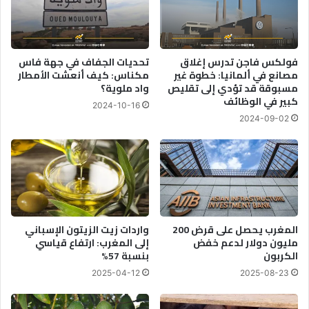
ة
م
ا
و
ل
ج
ج
ة
فولكس فاجن تدرس إغلاق
تحديات الجفاف في جهة فاس
م
ا
مصانع في ألمانيا: خطوة غير
مكناس: كيف أنعشت الأمطار
ع
ل
مسبوقة قد تؤدي إلى تقليص
واد ملوية؟
ة
ح
كبير في الوظائف
2024-10-16
ب
ر
2024-09-02
ا
ف
ل
ي
م
ي
غ
و
ر
ل
ب
ي
و
المغرب يحصل على قرض 200
واردات زيت الزيتون الإسباني
ز
مليون دولار لدعم خفض
إلى المغرب: ارتفاع قياسي
ا
الكربون
بنسبة 57%
ل
م
2025-04-12
2025-08-23
ا
ض