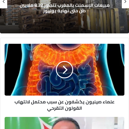
مبيعات الإسمنت بالمغرب تتجاوز 8.22 ملايين
طن حتى نهاية يوليوز
علماء
صينيون
يكشفون
عن
سبب
محتمل
لالتهاب
القولون
التقرحي
علماء صينيون يكشفون عن سبب محتمل لالتهاب
القولون التقرحي
بعد
فضيحة