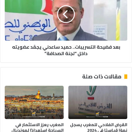
التسريبات..
حميد
ساعدني
يجمّد
عضويته
داخل
“لجنة
بعد فضيحة التسريبات.. حميد ساعدني يجمّد عضويته
الصحافة”
داخل “لجنة الصحافة”
مقالات ذات صلة
القرض الفلاحي للمغرب يسجل
المغرب يعزز الاستثمار في
نموًا قياسيًا في 2024
السياحة استعدادًا لمونديال