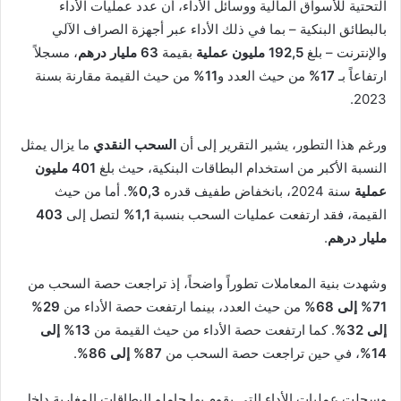
التحتية للأسواق المالية ووسائل الأداء، أن عدد عمليات الأداء
بالبطائق البنكية – بما في ذلك الأداء عبر أجهزة الصراف الآلي
والإنترنت – بلغ
192,5 مليون عملية
بقيمة
63 مليار درهم
، مسجلاً
ارتفاعاً بـ
17%
من حيث العدد و
11%
من حيث القيمة مقارنة بسنة
2023.
ورغم هذا التطور، يشير التقرير إلى أن
السحب النقدي
ما يزال يمثل
النسبة الأكبر من استخدام البطاقات البنكية، حيث بلغ
401 مليون
عملية
سنة 2024، بانخفاض طفيف قدره
0,3%
. أما من حيث
القيمة، فقد ارتفعت عمليات السحب بنسبة
1,1%
لتصل إلى
403
مليار درهم
.
وشهدت بنية المعاملات تطوراً واضحاً، إذ تراجعت حصة السحب من
71% إلى 68%
من حيث العدد، بينما ارتفعت حصة الأداء من
29%
إلى 32%
. كما ارتفعت حصة الأداء من حيث القيمة من
13% إلى
14%
، في حين تراجعت حصة السحب من
87% إلى 86%
.
وسجلت عمليات الأداء التي يقوم بها حاملو البطاقات المغاربة داخل