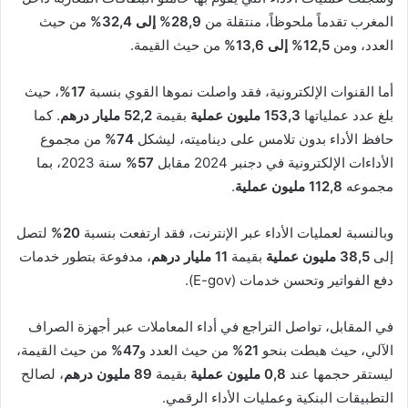
المغرب تقدماً ملحوظاً، منتقلة من
28,9% إلى 32,4%
من حيث
العدد، ومن
12,5% إلى 13,6%
من حيث القيمة.
أما القنوات الإلكترونية، فقد واصلت نموها القوي بنسبة
17%
، حيث
بلغ عدد عملياتها
153,3 مليون عملية
بقيمة
52,2 مليار درهم
. كما
حافظ الأداء بدون تلامس على ديناميته، ليشكل
74%
من مجموع
الأداءات الإلكترونية في دجنبر 2024 مقابل
57%
سنة 2023، بما
مجموعه
112,8 مليون عملية
.
وبالنسبة لعمليات الأداء عبر الإنترنت، فقد ارتفعت بنسبة
20%
لتصل
إلى
38,5 مليون عملية
بقيمة
11 مليار درهم
، مدفوعة بتطور خدمات
دفع الفواتير وتحسن خدمات (E-gov).
في المقابل، تواصل التراجع في أداء المعاملات عبر أجهزة الصراف
الآلي، حيث هبطت بنحو
21%
من حيث العدد و
47%
من حيث القيمة،
ليستقر حجمها عند
0,8 مليون عملية
بقيمة
89 مليون درهم
، لصالح
التطبيقات البنكية وعمليات الأداء الرقمي.