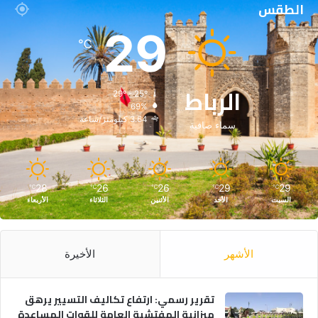
الطقس
29
℃
الرباط
29º - 25º
69%
3.64 كيلومتر/ساعة
سماء صافية
28
26
26
29
29
℃
℃
℃
℃
℃
السبت
الأحد
الأثنين
الثلاثاء
الأربعاء
الأشهر
الأخيرة
تقرير رسمي: ارتفاع تكاليف التسيير يرهق
ميزانية المفتشية العامة للقوات المساعدة