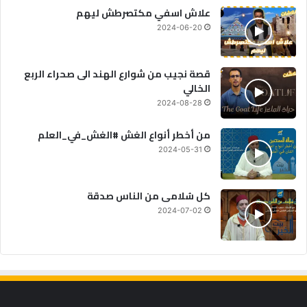
علاش اسفي مكتصرطش ليهم
2024-06-20
قصة نجيب من شوارع الهند الى صحراء الربع
الخالي
2024-08-28
من أخطر أنواع الغش #الغش_في_العلم
2024-05-31
كل سُلامى من الناس صدقة
2024-07-02