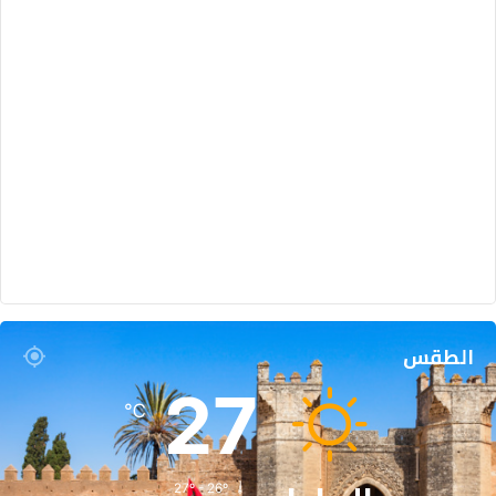
الطقس
27
℃
27º - 26º