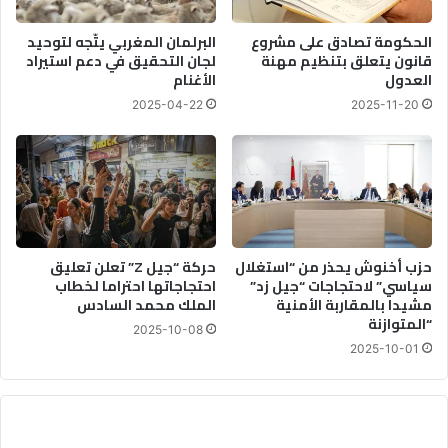
الحكومة تصادق على مشروع
البرلمان المغربي يتّجه لتوحيد
قانون يتعلق بتنظيم مهنة
لجان التحقيق في دعم استيراد
العدول
الأغنام
2025-04-22
2025-11-20
حزب أخنوش يحذر من “استغلال
حركة “جيل Z” تعلن تعليق
سياسي” لاحتجاجات “جيل زد”
احتجاجاتها احتراما لخطاب
مشيدا بالمقاربة الأمنية
الملك محمد السادس
“المتوازنة
2025-10-08
2025-10-01