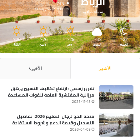
الرباط
74%
0.66 كيلومتر/ساعة
سماء صافية
26
26
29
32
27
℃
℃
℃
℃
℃
الجمعة
السبت
الأحد
الأثنين
الثلاثاء
الأشهر
الأخيرة
تقرير رسمي: ارتفاع تكاليف التسيير يرهق
ميزانية المفتشية العامة للقوات المساعدة
2025-11-18
منحة الحج لرجال التعليم 2026: تفاصيل
التسجيل وقيمة الدعم وشروط الاستفادة
2026-04-09