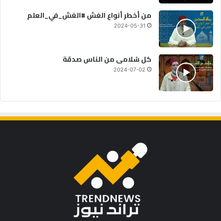
من أخطر أنواع الغش #الغش_في_العلم
2024-05-31
كل سُلامى من الناس صدقة
2024-07-02