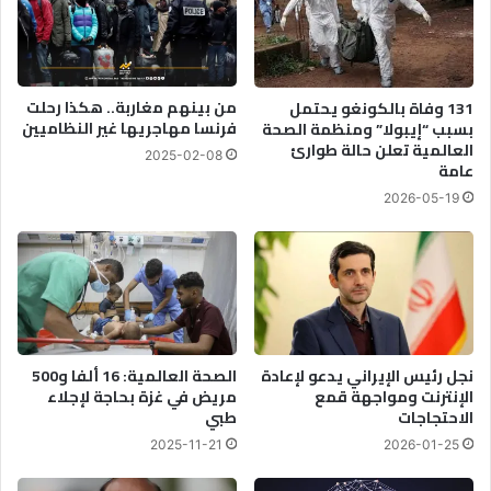
ل
ر
أ
و
خ
ن
ض
ز
ر
من بينهم مغاربة.. هكذا رحلت
131 وفاة بالكونغو يحتمل
ي
ب
فرنسا مهاجريها غير النظاميين
بسبب “إيبولا” ومنظمة الصحة
ت
أ
العالمية تعلن حالة طوارئ
2025-02-08
”
و
عامة
ن
ل
2026-05-19
و
م
ا
ي
ح
ز
ي
ا
أ
ن
ز
ي
ي
ة
ل
م
نجل رئيس الإيراني يدعو لإعادة
الصحة العالمية: 16 ألفا و500
ا
الإنترنت ومواجهة قمع
مريض في غزة بحاجة لإجلاء
ن
الاحتجاجات
طبي
ل
ا
خ
2025-11-21
2026-01-25
ي
ة