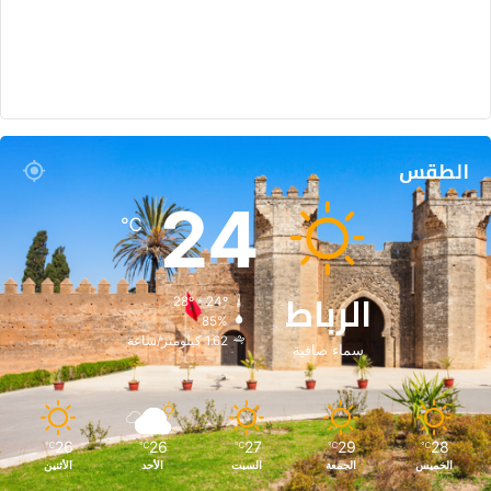
الطقس
24
℃
الرباط
28º - 24º
85%
1.62 كيلومتر/ساعة
سماء صافية
26
26
27
29
28
℃
℃
℃
℃
℃
الخميس
الجمعة
السبت
الأحد
الأثنين