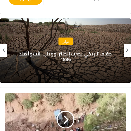
دولي
جفاف تاريخي يضرب إنجلترا وويلز.. الأسوأ منذ
1836
ث
ل
ا
ث
ة
ق