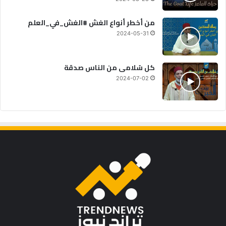
من أخطر أنواع الغش #الغش_في_العلم
2024-05-31
كل سُلامى من الناس صدقة
2024-07-02