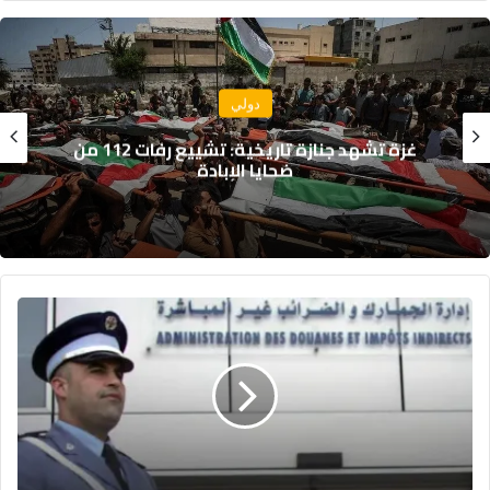
سياسة
جلالة الملك يهنئ رئيس جمهورية النيجر
بمناسبة العيد الوطني لبلاده
مالية
2025..
هكذا
يسعى
المغرب
إلى
تخفيف
غرامات