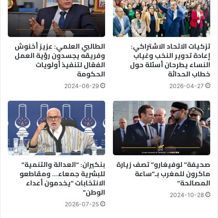
تزكيات الاتحاد الاشتراكي:
الطالبي العلمي: عزيز أخنوش
إعادة تدوير النخب وغياب
وفريقه يجسدون رؤية العمل
النساء يطرحان أسئلة حول
الفعّال لتنفيذ أولويات
خطاب الحداثة
الحكومة
2024-06-29
2026-04-27
صحيفة” لوفيغارو” تصف زيارة
بنكيران: “العدالة والتنمية”
ماكرون للمغرب بـ”ساعة
للبشرية جمعاء… ومقاطعو
المصالحة”
الانتخابات “يخدمون أعداء
الوطن”
2024-10-28
2026-07-25