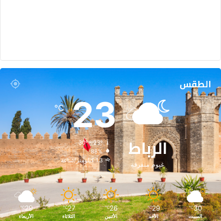
الطقس
23
℃
الرباط
30º - 23º
88%
1.3 كيلومتر/ساعة
غيوم متفرقة
29
27
26
29
30
℃
℃
℃
℃
℃
السبت
الأحد
الأثنين
الثلاثاء
الأربعاء