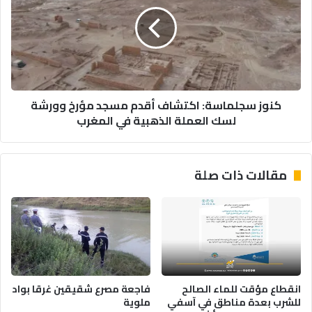
ل
و
م
ز
غ
س
ر
ج
ب
ل
و
م
ف
ا
كنوز سجلماسة: اكتشاف أقدم مسجد مؤرخ وورشة
ي
س
لسك العملة الذهبية في المغرب
ت
ة
ن
:
ا
ا
م
ك
مقالات ذات صلة
ا
ت
ل
ش
م
ا
ش
ف
ت
أ
ر
ق
ك
د
ة
م
انقطاع مؤقت للماء الصالح
فاجعة مصرع شقيقين غرقا بواد
أ
م
للشرب بعدة مناطق في آسفي
ملوية
س
س