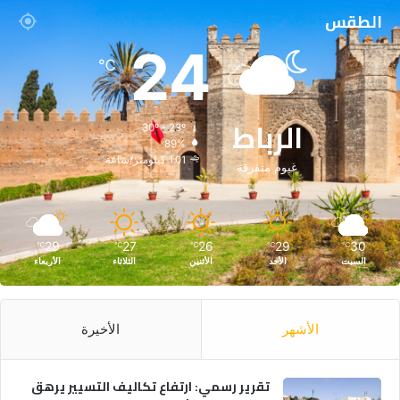
الطقس
24
℃
الرباط
30º - 23º
89%
1.01 كيلومتر/ساعة
غيوم متفرقة
29
27
26
29
30
℃
℃
℃
℃
℃
السبت
الأحد
الأثنين
الثلاثاء
الأربعاء
الأشهر
الأخيرة
تقرير رسمي: ارتفاع تكاليف التسيير يرهق