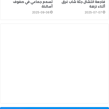
فاجعة انتشال جثة شاب غرق
تسمم جماعي في صفوف
ل
أثناء نزهة
أساتذة
ذ
2025-09-06
2025-07-07
ه
ب
ي
ة
ف
ي
ا
ل
م
غ
ر
ب