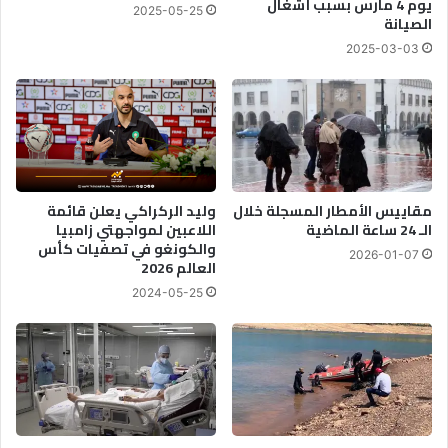
يوم 4 مارس بسبب أشغال
2025-05-25
ا
ج
الصيانة
س
د
2025-03-03
ا
م
ل
ؤ
ن
ر
ض
خ
ا
و
ل
و
ض
ر
د
ش
مقاييس الأمطار المسجلة خلال
وليد الركراكي يعلن قائمة
ا
الـ 24 ساعة الماضية
اللاعبين لمواجهتي زامبيا
ة
والكونغو في تصفيات كأس
ل
ل
2026-01-07
العالم 2026
ا
س
س
ك
2024-05-25
ت
ا
ع
ل
م
ع
ا
م
ر
ل
ة
ا