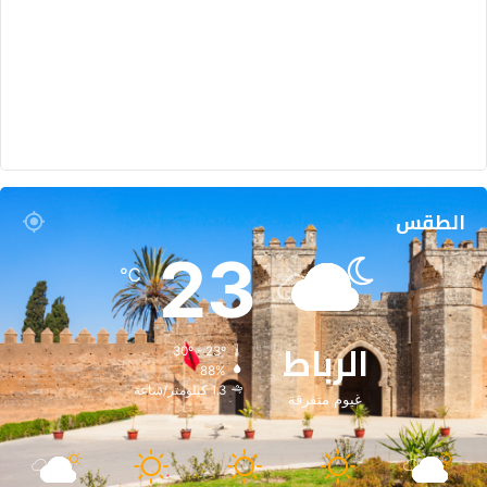
الطقس
23
℃
الرباط
30º - 23º
88%
1.3 كيلومتر/ساعة
غيوم متفرقة