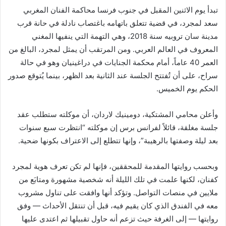
تبدأ يوم الاثنين المقبل في جنوب فرنسا محاكمة الفنان المغربي
سعد لمجرد، في قضية تتعلق باتهامه باغتصاب نادلة في حانة قرب
مدينة سان تروبيه سنة 2018، وهي التهمة التي ينفيها المغني
المعروف في العالم العربي. ومن المرتقب أن يمثل لمجرد، البالغ من
العمر 40 عاماً، أمام محكمة الجنايات في دراغينيان وهو في حالة
سراح، على أن تُفتتح الجلسة عند الثانية بعد الظهر، بينما يُتوقع صدور
الحكم يوم الخميس.
وأعلن محامي المشتكية، دومينيك لاردان، أن موكلته ستطلب عقد
جلسة مغلقة، قائلاً لفرانس برس إن موكلته “انتظرت سبع سنوات
بعد ليلة وصفتها بالرهيبة”، وإنها تتطلع إلى الاعتراف بكونها ضحية.
وبحسب روايتها المقدمة للمحققين، فإنها لم تكن تعرف هوية لمجرد
كفنان، لكنها علمت في تلك الليلة أنه شخصية مشهورة ومتابَع من
ملايين في منصات التواصل. وتؤكد أنها وافقت على تناول مشروب
معه في الفندق الذي كان يقيم فيه، قبل أن تنتقل الأحداث — وفق
روايتها — إلى الغرفة حيث تزعم أنه حاول تقبيلها ثم اعتدى عليها