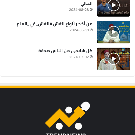
الخالي
2024-08-28
من أخطر أنواع الغش #الغش_في_العلم
2024-05-31
كل سُلامى من الناس صدقة
2024-07-02