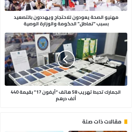
“تماطل”
الحكومة
مهنيو الصحة يعودون للاحتجاج ويهددون بالتصعيد
والوزارة
بسبب “تماطل” الحكومة والوزارة الوصية
الوصية
الجمارك
تحبط
تهريب
58
هاتف
“آيفون
17”
بقيمة
440
الجمارك تحبط تهريب 58 هاتف “آيفون 17” بقيمة 440
ألف
ألف درهم
درهم
مقالات ذات صلة