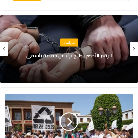
مجتمع
نجاة 18 بحارًا بعد غرق مركب صيد للسردين قبالة
سواحل الداخلة
مهنيو
الصحة
يعودون
للاحتجاج
ويهددون
بالتصعيد
بسبب