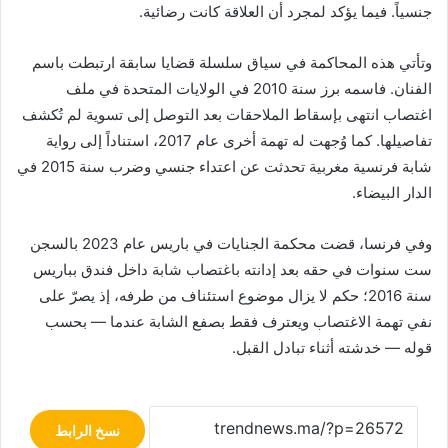
جنسياً. فيما يؤكد لمجرد أن العلاقة كانت رضائية.
وتأتي هذه المحاكمة في سياق سلسلة قضايا سابقة ارتبطت باسم
الفنان. فاسمه برز سنة 2010 في الولايات المتحدة في ملف
اغتصاب انتهى بإسقاط الملاحقات بعد التوصل إلى تسوية لم تُكشف
تفاصيلها. كما وُجهت له تهمة أخرى عام 2017، استناداً إلى رواية
شابة فرنسية مغربية تحدثت عن اعتداء جنسي وضرب سنة 2015 في
الدار البيضاء.
وفي فرنسا، قضت محكمة الجنايات في باريس عام 2023 بالسجن
ست سنوات في حقه بعد إدانته باغتصاب شابة داخل فندق بباريس
سنة 2016؛ حكم لا يزال موضوع استئناف من طرفه، إذ يصرّ على
نفي تهمة الاغتصاب ويعترف فقط بصفع الشابة عندما — بحسب
قوله — خدشته أثناء تبادل القبل.
نسخ الرابط