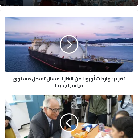
تقرير
:
واردات
أوروبا
من
الغاز
المسال
تسجل
مستوى
تقرير : واردات أوروبا من الغاز المسال تسجل مستوى
قياسيا
قياسيا جديدا
جديدا
تسريب
امتحان
الرياضيات
يؤدي
إلى
إلغاء
الاختبار