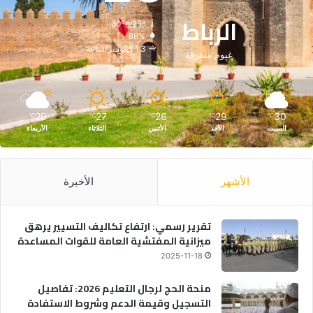
الرباط
30º - 23º
88%
1.3 كيلومتر/ساعة
غيوم متفرقة
29
27
26
29
30
℃
℃
℃
℃
℃
السبت
الأحد
الأثنين
الثلاثاء
الأربعاء
الأشهر
الأخيرة
تقرير رسمي: ارتفاع تكاليف التسيير يرهق
ميزانية المفتشية العامة للقوات المساعدة
2025-11-18
منحة الحج لرجال التعليم 2026: تفاصيل
التسجيل وقيمة الدعم وشروط الاستفادة