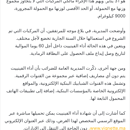
هو 31 يناير. ويهم هذا الإجراء مالكي المركبات التي لا يتجاوز مجموع
وزنها مع الحمولة، أو الحد الأقصى لوزنها مع الحمولة المجرورة،
9000 كيلوغرام.
وأوضحت المديرية، في بلاغ موجه للمرتفقين، أن المركبات التي تم
الشروع في استعمالها خلال السنة الجارية تخضع لأجل مختلف.
ويتعين في هذه الحالة أداء الفينييت داخل أجل 60 يوما الموالية
لتاريخ وصل إيداع ملف الحصول على البطاقة الرمادية.
ومن جهة أخرى، ذكّرت المديرية العامة للضرائب بأن أداء الفينييت
يتم دون أي مصاريف إضافية عبر مجموعة من القنوات الرقمية.
وتشمل هذه القنوات الشبابيك البنكية الإلكترونية، والمواقع
الإلكترونية الخاصة بالمؤسسات البنكية، إضافة إلى تطبيقات الهاتف
المحمول التابعة لها.
كما أشارت إلى أن شهادة أداء الفينييت يمكن تحميلها مباشرة عبر
الموقع الرسمي المخصص لهذا الغرض، وذلك عبر العنوان الإلكتروني
www.vignette.ma،
دون الحاجة إلى التنقل إلى الإدارات.