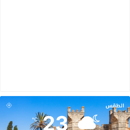
الطقس
23
℃