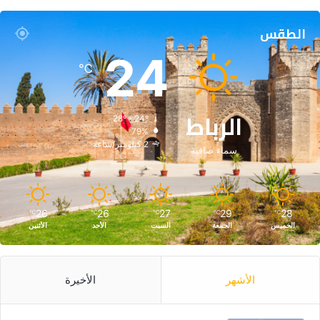
الطقس
24
℃
الرباط
28º - 24º
79%
2 كيلومتر/ساعة
سماء صافية
26
26
27
29
28
℃
℃
℃
℃
℃
الخميس
الجمعة
السبت
الأحد
الأثنين
الأشهر
الأخيرة