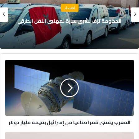
اقتصاد
تراجع عجز السيولة البنكية في المغرب إلى 138
مليار درهم خلال يوليوز الماضي
المغرب
يقتني
قمرا
صناعيا
من
إسرائيل
بقيمة
مليار
دولار
المغرب يقتني قمرا صناعيا من إسرائيل بقيمة مليار دولار
إستئناف