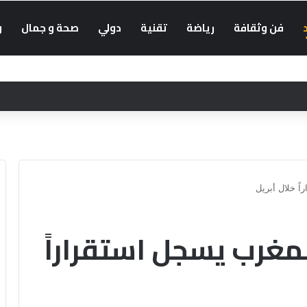
فن وثقافة
رياضة
تقنية
دولي
صحة و جمال
و
ً خلال أبريل
مغرب يسجل استقراراً