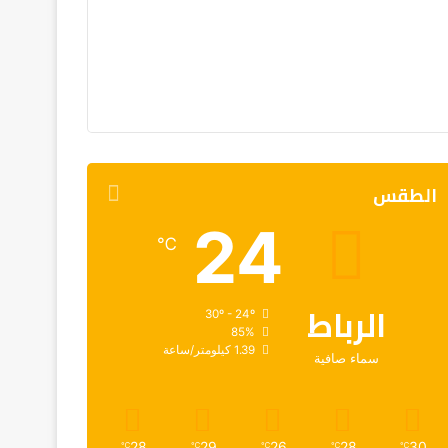
الطقس
24
℃
الرباط
30º - 24º
85%
1.39 كيلومتر/ساعة
سماء صافية
28
29
26
28
30
℃
℃
℃
℃
℃