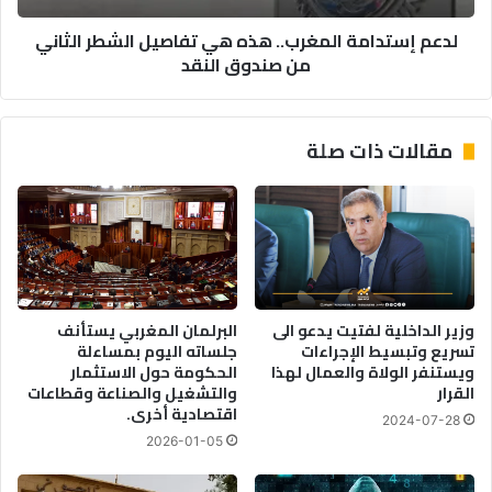
من
لدعم إستدامة المغرب.. هذه هي تفاصيل الشطر الثاني
صندوق
من صندوق النقد
النقد
مقالات ذات صلة
وزير الداخلية لفتيت يدعو الى
البرلمان المغربي يستأنف
تسريع وتبسيط الإجراءات
جلساته اليوم بمساءلة
ويستنفر الولاة والعمال لهذا
الحكومة حول الاستثمار
القرار
والتشغيل والصناعة وقطاعات
اقتصادية أخرى.
2024-07-28
2026-01-05