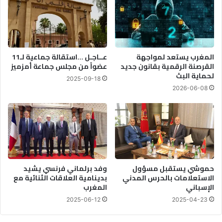
المغرب يستعد لمواجهة
عــاجـل …استقالة جماعية لـ11
القرصنة الرقمية بقانون جديد
عضواً من مجلس جماعة أمزميز
لحماية البث
2025-09-18
2026-06-08
حموشي يستقبل مسؤول
وفد برلماني فرنسي يشيد
الاستعلامات بالحرس المدني
بدينامية العلاقات الثنائية مع
الإسباني
المغرب
2025-06-12
2025-04-23