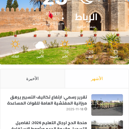
الرباط
33º - 23º
80%
2.06 كيلومتر/ساعة
سماء صافية
26
25
26
29
33
℃
℃
℃
℃
℃
الجمعة
السبت
الأحد
الأثنين
الثلاثاء
الأشهر
الأخيرة
تقرير رسمي: ارتفاع تكاليف التسيير يرهق
ميزانية المفتشية العامة للقوات المساعدة
2025-11-18
منحة الحج لرجال التعليم 2026: تفاصيل
التسجيل وقيمة الدعم وشروط الاستفادة