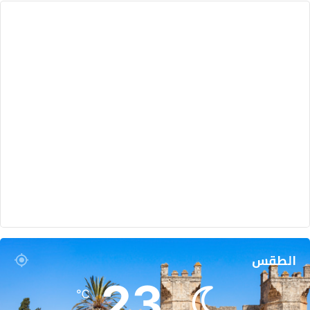
الطقس
23
℃