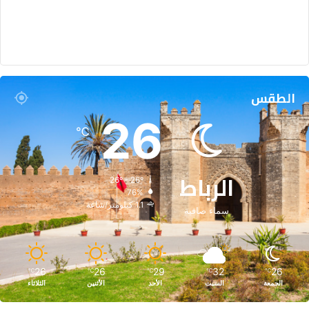
الطقس
26
℃
الرباط
26º - 26º
76%
1.1 كيلومتر/ساعة
سماء صافية
26
26
29
32
26
℃
℃
℃
℃
℃
الجمعة
السبت
الأحد
الأثنين
الثلاثاء