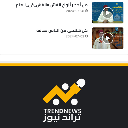
من أخطر أنواع الغش #الغش_في_العلم
2024-05-31
كل سُلامى من الناس صدقة
2024-07-02