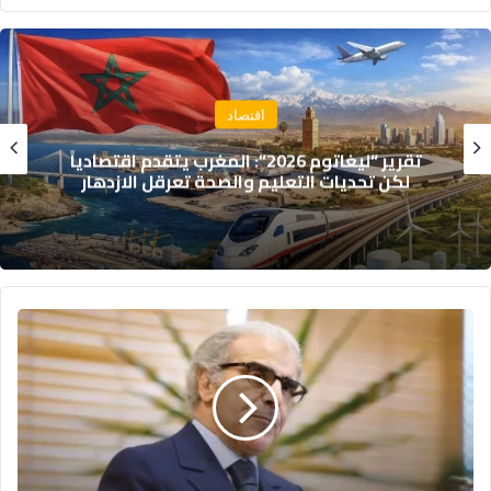
اقتصاد
تقرير: 38% من المغاربة يخصصون أكثر من 40%
من دخلهم لسداد القروض
والي
بنك
المغرب:
يزف
خبرا
سارا
لمتداولي
العملات