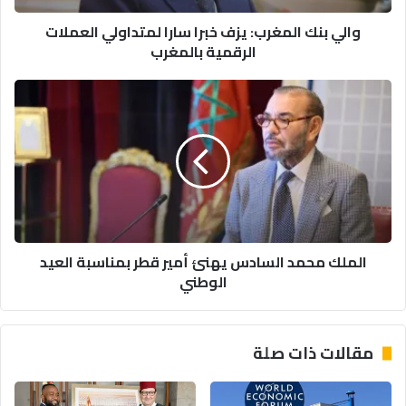
الرقمية
والي بنك المغرب: يزف خبرا سارا لمتداولي العملات
بالمغرب
الرقمية بالمغرب
الملك
محمد
السادس
يهنئ
أمير
قطر
بمناسبة
العيد
الوطني
الملك محمد السادس يهنئ أمير قطر بمناسبة العيد
الوطني
مقالات ذات صلة