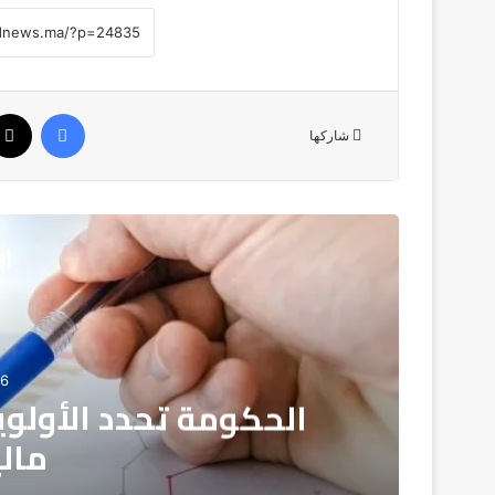
فيسبوك
شاركها
أق
06
الحكومة تحدد الأولو
مالية 