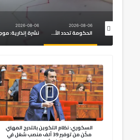
2026-08-06
2026-08-06
2026-08
المغرب: أجواء حارة وزخات مطرية متوقعة يوم الجمعة
الحكومة تحدد الأولويات الكبرى لمشروع قانون مالية 2027
السكوري:
نظام
التكوين
بالتدرج
المهني
مكّن
من
توفير
39
السكوري: نظام التكوين بالتدرج المهني
ألف
مكّن من توفير 39 ألف منصب شغل في
منصب
شغل