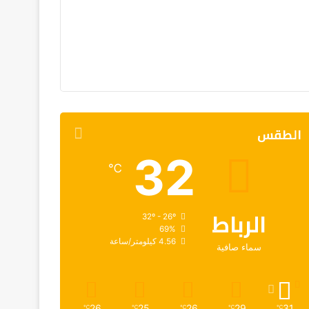
الطقس
32
℃
الرباط
32º - 26º
69%
4.56 كيلومتر/ساعة
سماء صافية
26
25
26
29
31
℃
℃
℃
℃
℃