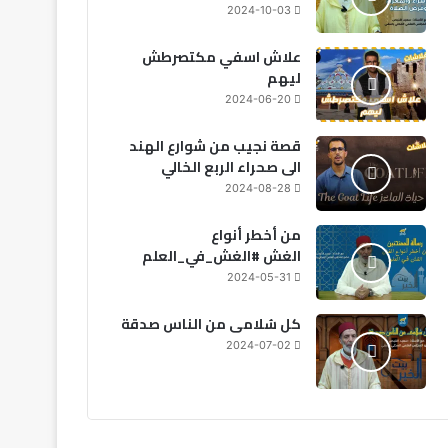
2024-10-03
علاش اسفي مكتصرطش
ليهم
2024-06-20
قصة نجيب من شوارع الهند
الى صحراء الربع الخالي
2024-08-28
من أخطر أنواع
الغش #الغش_في_العلم
2024-05-31
مجتمع
كل سُلامى من الناس صدقة
2026-08-06
2024-07-02
رعدية بعدد من مناطق