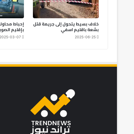
خلاف بسيط يتحول إلى جريمة قتل
إحباط محاولة
بشعة باقليم اسفي
بإقليم الصوي
2025-03-07
2025-06-25