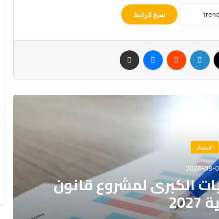
نسخ الرابط
‫X
لينكدإن
ماسنجر
مشاركة عبر البريد
رأ التالي
اقتصاد
2026-08-
يات الكبرى لمشروع قانون
2027