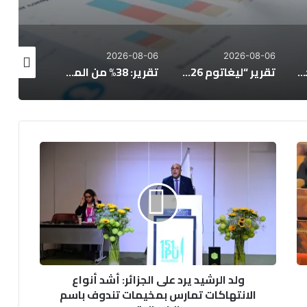
26-08-06
2026-08-06
2026-08-06
نشرة إنذارية: موجة حر تصل إلى 47 درجة وزخات رعدية بعدد من مناطق المملكة
تقرير “ليغاتوم 2026”: المغرب يتقدم اقتصادياً لكن تحديات التعليم والصحة تعرقل الازدهار
تقرير: 38% من المغاربة يخصصون أكثر من 40% من دخلهم لسداد القروض
ولد
الرشيد
يرد
على
الجزائر:
أشد
أنواع
الانتهاكات
تمارس
ولد الرشيد يرد على الجزائر: أشد أنواع
بمخيمات
الانتهاكات تمارس بمخيمات تندوف باسم
تندوف
باسم