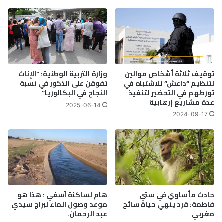
توقيف ثلاثة أشخاص موالين
وزارة التربية الوطنية: “الإناث
لتنظيم “داعش” للاشتباه في
تفوقن على الذكور في نسبة
تورطهم في التحضير لتنفيذ
النجاح في البكالوريا”
عدة مشاريع إرهابية
2025-06-14
2024-09-17
حادث مأساوي في ستي
هام لساكنة آسفي : هذا هو
فاطمة: قرد ينهي حياة سائح
موعد وصول الماء لبراج سيدي
مغربي
عبد الرحمان.