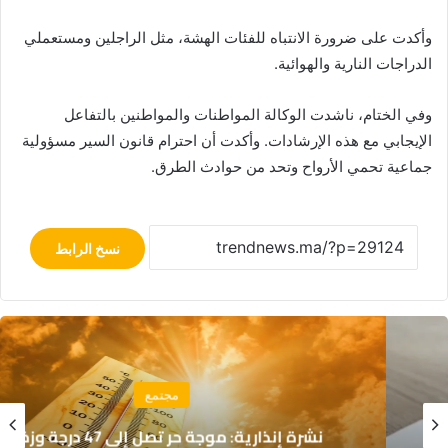
وأكدت على ضرورة الانتباه للفئات الهشة، مثل الراجلين ومستعملي
الدراجات النارية والهوائية.
وفي الختام، ناشدت الوكالة المواطنات والمواطنين بالتفاعل
الإيجابي مع هذه الإرشادات. وأكدت أن احترام قانون السير مسؤولية
جماعية تحمي الأرواح وتحد من حوادث الطرق.
نسخ الرابط
مجتمع
نشرة إنذارية: موجة حر تصل إلى 47 درجة وزخات