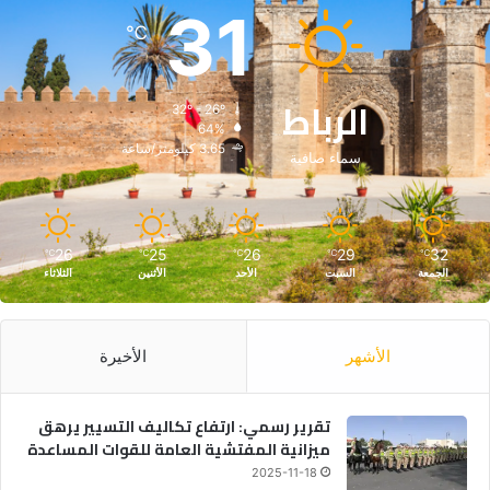
31
℃
الرباط
32º - 26º
64%
3.65 كيلومتر/ساعة
سماء صافية
26
25
26
29
32
℃
℃
℃
℃
℃
الجمعة
السبت
الأحد
الأثنين
الثلاثاء
الأشهر
الأخيرة
تقرير رسمي: ارتفاع تكاليف التسيير يرهق
ميزانية المفتشية العامة للقوات المساعدة
2025-11-18