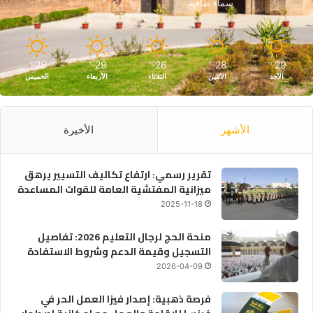
سماء صافية
28
29
26
28
29
℃
℃
℃
℃
℃
الأحد
الأثنين
الثلاثاء
الأربعاء
الخميس
الأشهر
الأخيرة
تقرير رسمي: ارتفاع تكاليف التسيير يرهق
ميزانية المفتشية العامة للقوات المساعدة
2025-11-18
منحة الحج لرجال التعليم 2026: تفاصيل
التسجيل وقيمة الدعم وشروط الاستفادة
2026-04-09
فرصة ذهبية: إصدار فيزا العمل الحر في