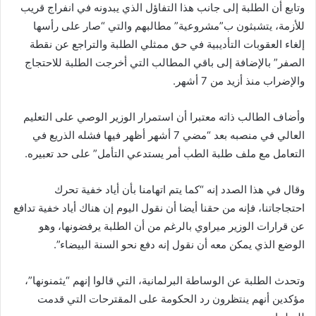
وتابع أن الطلبة إلى جانب هذا التفاؤل الذي يبدونه في انفراج قريب
للأزمة، يتشبثون ب”مشروعية” مطالبهم والتي “صار على رأسها
إلغاء العقوبات التأديبية في حق ممثلي الطلبة والتراجع عن نقطة
الصفر” بالإضافة إلى باقي المطالب التي أخرجت الطلبة للاحتجاج
والإضراب منذ أزيد من 7 أشهر.
وأضاف الطالب ذاته معتبرا أن استمرار الوزير الوصي على التعليم
العالي في منصبه بعد “مضي 7 أشهر أظهر فيها فشله الذريع في
التعامل مع ملف طلبة الطب أمر يستدعي التأمل” على حد تعبيره.
وقال في هذا الصدد إنه “كما يتم اتهامنا بأن أياد خفية تحرك
احتجاجاتنا، فإنه من حقنا أيضا أن نقول اليوم إن هناك أياد خفية تدافع
عن قرارات الوزير ميراوي بالرغم من أن الطلبة يرفضونها، وهو
الوضع الذي يمكن معه أن نقول إنه دفع نحو السنة البيضاء”.
وتحدث الطلبة عن الوساطة البرلمانية، التي قالوا إنهم “يثمنونها”،
مؤكدين أنهم ينتظرون رد الحكومة على المقترحات التي قدمت