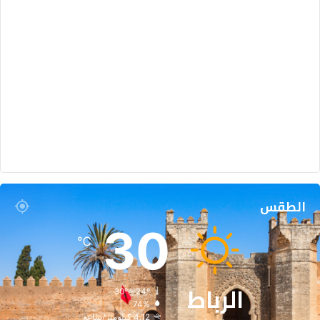
الطقس
30
℃
الرباط
30º - 24º
74%
4.12 كيلومتر/ساعة