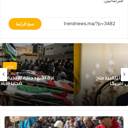
للبرلمانيين.
نسخ الرابط
دولي
غزة تشهد جنازة تاريخية: تشييع رفات 112 من
ضحايا الإبادة
المندوبية
السامية