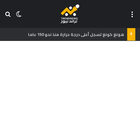
القائمة
بح
الوضع ا
هونغ كونغ تسجل أعلى درجة حرارة منذ نحو 150 عاما