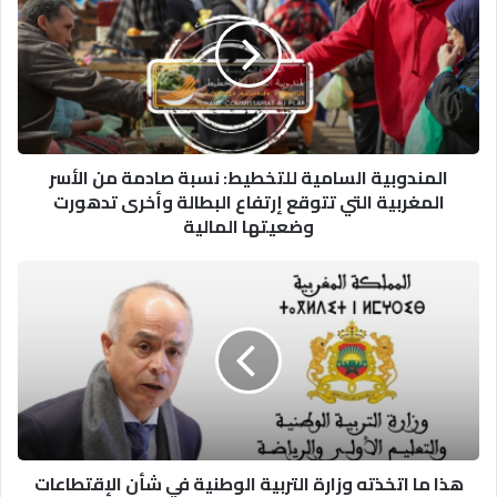
للتخطيط:
نسبة
صادمة
من
الأسر
المغربية
التي
المندوبية السامية للتخطيط: نسبة صادمة من الأسر
تتوقع
المغربية التي تتوقع إرتفاع البطالة وأخرى تدهورت
إرتفاع
وضعيتها المالية
البطالة
وأخرى
تدهورت
هذا
وضعيتها
ما
المالية
اتخذته وزارة
التربية
الوطنية في
شأن الإقتطاعات
من
الأجور
هذا ما اتخذته وزارة التربية الوطنية في شأن الإقتطاعات